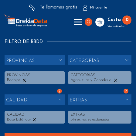
Te llamamos gratis
Mi cuenta
Cesta
0
Ver artículos
FILTRO DE BBDD
PROVINCIAS
CATEGORÍAS
PROVINCIAS
CATEGORÍAS
Badajoz
Agricultura y Ganaderia
?
?
CALIDAD
EXTRAS
CALIDAD
EXTRAS
Base Estándar
Sin extras seleccionados