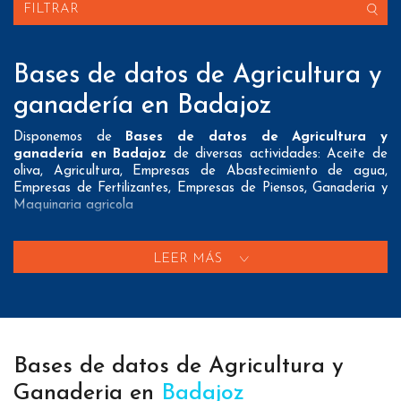
FILTRAR
Bases de datos de Agricultura y
ganadería en Badajoz
Disponemos de
Bases de datos de Agricultura y
ganadería en Badajoz
de diversas actividades: Aceite de
oliva, Agricultura, Empresas de Abastecimiento de agua,
Empresas de Fertilizantes, Empresas de Piensos, Ganaderia y
Maquinaria agricola
Nuestros listados normalmente ofrecen 3 posibles formas de
contacto que pueden resultar interesantes a nuestros clientes:
LEER MÁS
A nivel de
direcciones postales
nuestros/as Bases de datos
de Agricultura y ganadería en Badajoz tienen todos los datos
necesarios incluyendo dirección, localidad, provincia y código
postal para que pueda realizar su mailing postal con la
máxima eficacia.
Bases de datos de Agricultura y
A nivel de
teléfonos
nuestros/as Bases de datos de agrícolas
Ganaderia en
Badajoz