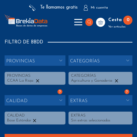
Te llamamos gratis
Mi cuenta
Cesta
0
Ver artículos
FILTRO DE BBDD
PROVINCIAS
CATEGORÍAS
PROVINCIAS
CATEGORÍAS
CCAA La Rioja
Agricultura y Ganaderia
?
?
CALIDAD
EXTRAS
CALIDAD
EXTRAS
Base Estándar
Sin extras seleccionados