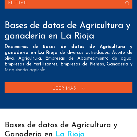
FILTRAR
Bases de datos de Agricultura y
ganadería en La Rioja
Disponemos de
Bases de datos de Agricultura y
ganadería en La Rioja
de diversas actividades: Aceite de
oliva, Agricultura, Empresas de Abastecimiento de agua,
Empresas de Fertilizantes, Empresas de Piensos, Ganaderia y
Maquinaria agricola
Nuestros listados normalmente ofrecen 3 posibles formas de
contacto que pueden resultar interesantes a nuestros clientes:
LEER MÁS
A nivel de
direcciones postales
nuestros/as Bases de datos
de Agricultura y ganadería en La Rioja tienen todos los datos
necesarios incluyendo dirección, localidad, provincia y código
postal para que pueda realizar su mailing postal con la
máxima eficacia.
Bases de datos de Agricultura y
A nivel de
teléfonos
nuestros/as Bases de datos de agrícolas
Ganaderia en
La Rioja