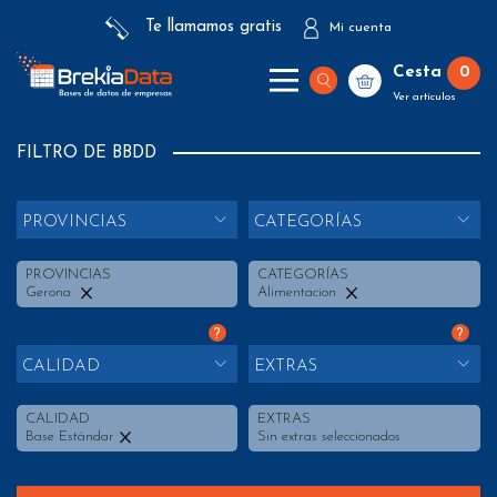
Te llamamos gratis
Mi cuenta
Cesta
0
Ver artículos
FILTRO DE BBDD
PROVINCIAS
CATEGORÍAS
PROVINCIAS
CATEGORÍAS
Gerona
Alimentacion
?
?
CALIDAD
EXTRAS
CALIDAD
EXTRAS
Base Estándar
Sin extras seleccionados