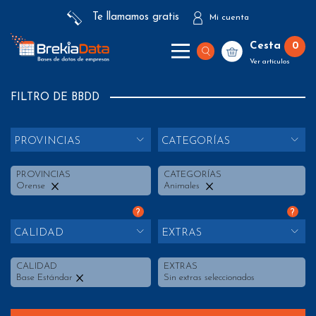
Te llamamos gratis
Mi cuenta
Cesta
0
Ver artículos
FILTRO DE BBDD
PROVINCIAS
CATEGORÍAS
PROVINCIAS
CATEGORÍAS
Orense
Animales
?
?
CALIDAD
EXTRAS
CALIDAD
EXTRAS
Base Estándar
Sin extras seleccionados