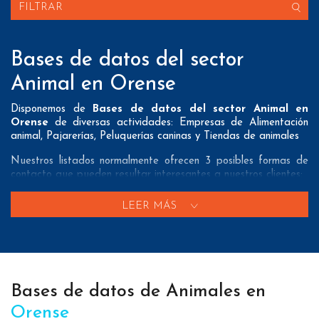
FILTRAR
Bases de datos del sector
Animal en Orense
Disponemos de
Bases de datos del sector Animal en
Orense
de diversas actividades: Empresas de Alimentación
animal, Pajarerías, Peluquerías caninas y Tiendas de animales
Nuestros listados normalmente ofrecen 3 posibles formas de
contacto que pueden resultar interesantes a nuestros clientes:
A nivel de
direcciones postales
nuestros/as Bases de datos
LEER MÁS
del sector Animal en Orense tienen todos los datos necesarios
incluyendo dirección, localidad, provincia y código postal para
que pueda realizar su mailing postal con la máxima eficacia.
A nivel de
teléfonos
nuestros/as Listados de empresas del
sector animal en Orense aportan tanto teléfonos fijos como
Bases de datos de Animales en
teléfonos móviles con el fin de que nuestros clientes puedan
realizar exitosas campañas de telemarketing.
Orense