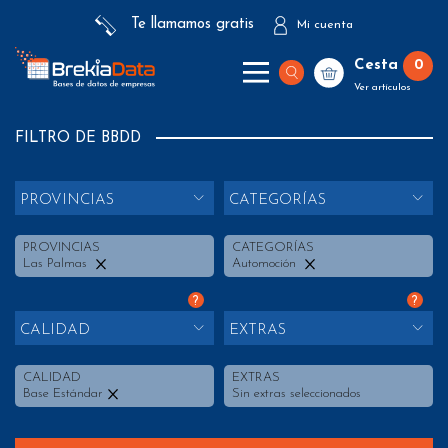
Te llamamos gratis
Mi cuenta
Cesta
0
Ver artículos
FILTRO DE BBDD
PROVINCIAS
CATEGORÍAS
PROVINCIAS
CATEGORÍAS
Las Palmas
Automoción
?
?
CALIDAD
EXTRAS
CALIDAD
EXTRAS
Base Estándar
Sin extras seleccionados