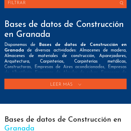
FILTRAR
Bases de datos de Construcción
en Granada
Disponemos de
Bases de datos de Construcción en
Granada
de diversas actividades: Almacenes de madera,
Almacenes de materiales de construcción, Aparejadores,
Arquitectura, Carpinterias, Carpinterías metálicas,
Constructoras, Empresas de Aires acondicionados, Empresas
de Albañilería, Empresas de Alquiler de cubas, Empresas de
Alquiler de maquinaria, Empresas de Ascensores, Empresas de
Calefacción, Empresas de Contenedores, Empresas de
LEER MÁS
Escayolas, Empresas de Excavaciones, Empresas de
Fontaneria, Empresas de Herramientas, Empresas de Hierros,
Empresas de Hormigones, Empresas de Instalaciones
comerciales, Empresas de Mamparas, Empresas de Mármoles,
Empresas de Persianas, Empresas de Piedra natural,
Empresas de Puertas, Empresas de Rehabilitación de edificios,
Bases de datos de Construcción en
Empresas de Sanitarios, Empresas de Suelos, Empresas de
Granada
Suelos de madera, Empresas de Suministros electricos,