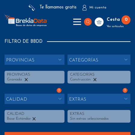
Te llamamos gratis
Mi cuenta
Cesta
0
Ver artículos
FILTRO DE BBDD
PROVINCIAS
CATEGORÍAS
PROVINCIAS
CATEGORÍAS
Granada
Construcción
?
?
CALIDAD
EXTRAS
CALIDAD
EXTRAS
Base Estándar
Sin extras seleccionados