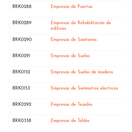
Bases de datos de
en Granada
BRK0288
Empresas de Puertas
Bases de datos de
BRK0289
Empresas de Rehabilitación de
en Granada
edificios
Bases de datos de
en Granada
BRK0290
Empresas de Sanitarios
Bases de datos de
en Granada
BRK0291
Empresas de Suelos
Bases de datos de
en Grana
BRK0152
Empresas de Suelos de madera
Bases de datos de
en Gra
BRK0153
Empresas de Suministros electricos
Bases de datos de
en Granada
BRK0292
Empresas de Tejados
Bases de datos de
en Granada
BRK0338
Empresas de Toldos