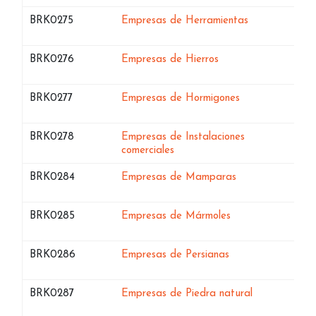
Bases de datos de
en Granada
BRK0275
Empresas de Herramientas
Bases de datos de
en Granada
BRK0276
Empresas de Hierros
Bases de datos de
en Granada
BRK0277
Empresas de Hormigones
Bases de datos de
BRK0278
Empresas de Instalaciones
en Granada
comerciales
Bases de datos de
en Granada
BRK0284
Empresas de Mamparas
Bases de datos de
en Granada
BRK0285
Empresas de Mármoles
Bases de datos de
en Granada
BRK0286
Empresas de Persianas
Bases de datos de
en Granada
BRK0287
Empresas de Piedra natural