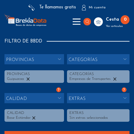
Te llamamos gratis
Mi cuenta
Cesta
0
Ver artículos
FILTRO DE BBDD
PROVINCIAS
CATEGORÍAS
PROVINCIAS
CATEGORÍAS
Guipuzcoa
Empresas de Transportes
?
?
CALIDAD
EXTRAS
CALIDAD
EXTRAS
Base Estándar
Sin extras seleccionados