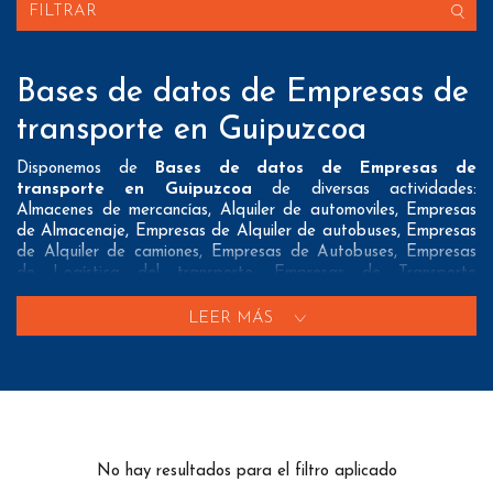
FILTRAR
Bases de datos de Empresas de
transporte en Guipuzcoa
Disponemos de
Bases de datos de Empresas de
transporte en Guipuzcoa
de diversas actividades:
Almacenes de mercancías, Alquiler de automoviles, Empresas
de Almacenaje, Empresas de Alquiler de autobuses, Empresas
de Alquiler de camiones, Empresas de Autobuses, Empresas
de Logística del transporte, Empresas de Transporte
internacional, Empresas de Transporte marítimo, Empresas de
Transporte por carretera, Empresas de mensajeria, Empresas
LEER MÁS
de mudanzas, Estaciones de tren, Oficinas de correos y Taxis
Nuestros listados normalmente ofrecen 3 posibles formas de
contacto que pueden resultar interesantes a nuestros clientes:
A nivel de
direcciones postales
nuestros/as Bases de datos
de Empresas de transporte en Guipuzcoa tienen todos los
No hay resultados para el filtro aplicado
datos necesarios incluyendo dirección, localidad, provincia y