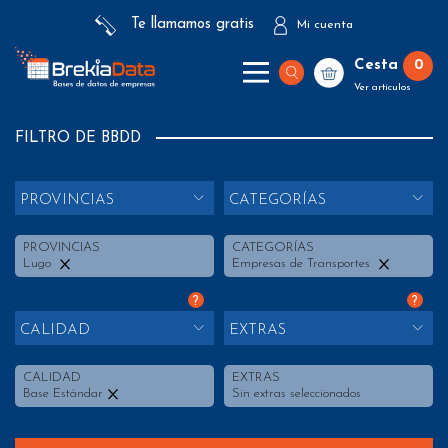
Te llamamos gratis
Mi cuenta
Cesta
0
Ver artículos
FILTRO DE BBDD
PROVINCIAS
CATEGORÍAS
PROVINCIAS
CATEGORÍAS
Lugo
Empresas de Transportes
?
?
CALIDAD
EXTRAS
CALIDAD
EXTRAS
Base Estándar
Sin extras seleccionados