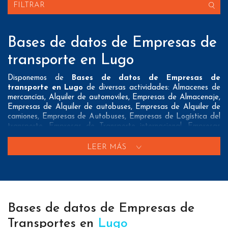
FILTRAR
Bases de datos de Empresas de
transporte en Lugo
Disponemos de
Bases de datos de Empresas de
transporte en Lugo
de diversas actividades: Almacenes de
mercancías, Alquiler de automoviles, Empresas de Almacenaje,
Empresas de Alquiler de autobuses, Empresas de Alquiler de
camiones, Empresas de Autobuses, Empresas de Logística del
transporte, Empresas de Transporte internacional, Empresas
de Transporte marítimo, Empresas de Transporte por
carretera, Empresas de mensajeria, Empresas de mudanzas,
LEER MÁS
Estaciones de tren, Oficinas de correos y Taxis
Nuestros listados normalmente ofrecen 3 posibles formas de
contacto que pueden resultar interesantes a nuestros clientes:
A nivel de
direcciones postales
nuestros/as Bases de datos
Bases de datos de Empresas de
de Empresas de transporte en Lugo tienen todos los datos
necesarios incluyendo dirección, localidad, provincia y código
Transportes en
Lugo