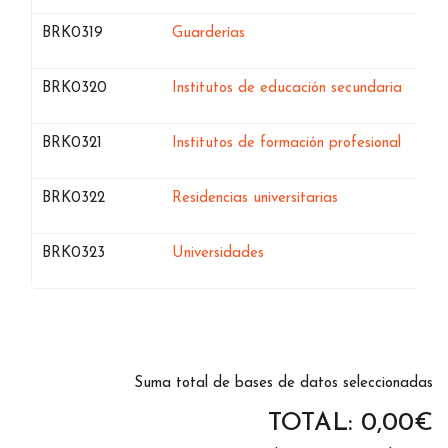
Bases de datos de
en Islas Baleares
BRK0319
Guarderías
Bases de datos de
en Isla
BRK0320
Institutos de educación secundaria
Bases de datos de
en Isla
BRK0321
Institutos de formación profesional
Bases de datos de
en Islas Baleares
BRK0322
Residencias universitarias
Bases de datos de
en Islas Baleares
BRK0323
Universidades
Suma total de bases de datos seleccionadas
TOTAL:
0,00
€