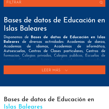
FILTRAR
Bases de datos de Educación en
Islas Baleares
Disponemos de
Bases de datos de Educación en Islas
Baleares
de diversas actividades: Academias de danza,
Academias de idiomas, Academias de informática,
Autoescuelas, Centros de Clases particulares, Centros de
formacion, Colegios privados, Colegios publicos, Escuelas de
música, Guarderías, Institutos de educación secundaria,
Institutos de formación profesional, Residencias universitarias y
Universidades
LEER MÁS
Nuestros listados normalmente ofrecen 3 posibles formas de
contacto que pueden resultar interesantes a nuestros clientes:
A nivel de
direcciones postales
nuestros/as Bases de datos
de Educación en Islas Baleares tienen todos los datos
Bases de datos de Educación en
necesarios incluyendo dirección, localidad, provincia y código
postal para que pueda realizar su mailing postal con la
Islas Baleares