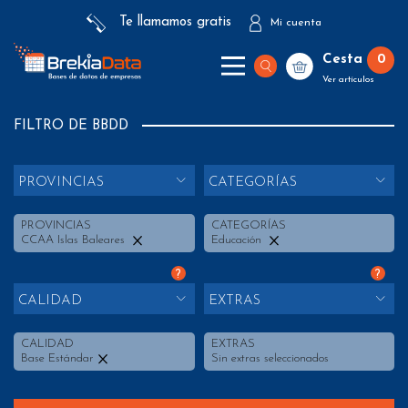
Te llamamos gratis
Mi cuenta
Cesta
0
Ver artículos
FILTRO DE BBDD
PROVINCIAS
CATEGORÍAS
PROVINCIAS
CATEGORÍAS
CCAA Islas Baleares
Educación
?
?
CALIDAD
EXTRAS
CALIDAD
EXTRAS
Base Estándar
Sin extras seleccionados