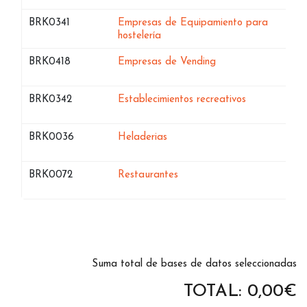
Bases de datos de
BRK0341
Empresas de Equipamiento para
en Navarra
hostelería
Bases de datos de
en Navarra
BRK0418
Empresas de Vending
Bases de datos de
en Navarra
BRK0342
Establecimientos recreativos
Bases de datos de
en Navarra
BRK0036
Heladerias
Bases de datos de
en Navarra
BRK0072
Restaurantes
Suma total de bases de datos seleccionadas
TOTAL:
0,00
€