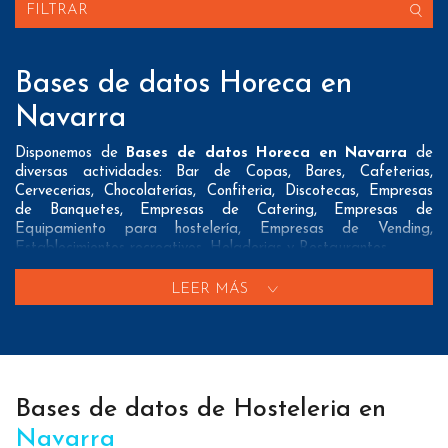
FILTRAR
Bases de datos Horeca en
Navarra
Disponemos de
Bases de datos Horeca en Navarra
de
diversas actividades: Bar de Copas, Bares, Cafeterias,
Cervecerias, Chocolaterías, Confiteria, Discotecas, Empresas
de Banquetes, Empresas de Catering, Empresas de
Equipamiento para hostelería, Empresas de Vending,
Establecimientos recreativos, Heladerias y Restaurantes
Nuestros listados normalmente ofrecen 3 posibles formas de
LEER MÁS
contacto que pueden resultar interesantes a nuestros clientes:
A nivel de
direcciones postales
nuestros/as Bases de datos
Horeca en Navarra tienen todos los datos necesarios
incluyendo dirección, localidad, provincia y código postal para
que pueda realizar su mailing postal con la máxima eficacia.
Bases de datos de Hosteleria en
A nivel de
teléfonos
nuestros/as Listados de empresas
Navarra