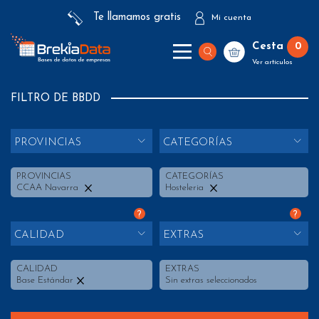
Te llamamos gratis
Mi cuenta
Cesta
0
Ver artículos
FILTRO DE BBDD
PROVINCIAS
CATEGORÍAS
PROVINCIAS
CATEGORÍAS
CCAA Navarra
Hosteleria
?
?
CALIDAD
EXTRAS
CALIDAD
EXTRAS
Base Estándar
Sin extras seleccionados