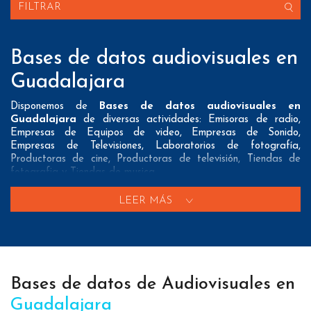
FILTRAR
Bases de datos audiovisuales en
Guadalajara
Disponemos de
Bases de datos audiovisuales en
Guadalajara
de diversas actividades: Emisoras de radio,
Empresas de Equipos de video, Empresas de Sonido,
Empresas de Televisiones, Laboratorios de fotografía,
Productoras de cine, Productoras de televisión, Tiendas de
fotografia y Tiendas de musica
Nuestros listados normalmente ofrecen 3 posibles formas de
LEER MÁS
contacto que pueden resultar interesantes a nuestros clientes:
A nivel de
direcciones postales
nuestros/as Bases de datos
audiovisuales en Guadalajara tienen todos los datos
necesarios incluyendo dirección, localidad, provincia y código
postal para que pueda realizar su mailing postal con la
Bases de datos de Audiovisuales en
máxima eficacia.
Guadalajara