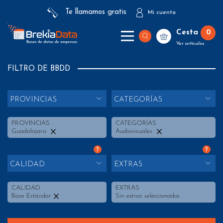
Te llamamos gratis
Mi cuenta
Cesta
0
Ver artículos
FILTRO DE BBDD
PROVINCIAS
CATEGORÍAS
PROVINCIAS
CATEGORÍAS
Guadalajara
Audiovisuales
?
?
CALIDAD
EXTRAS
CALIDAD
EXTRAS
Base Estándar
Sin extras seleccionados