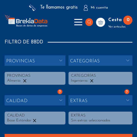
Te llamamos gratis
Mi cuenta
Cesta
0
Ver artículos
FILTRO DE BBDD
PROVINCIAS
CATEGORÍAS
PROVINCIAS
CATEGORÍAS
Almeria
Ingenieria
?
?
CALIDAD
EXTRAS
CALIDAD
EXTRAS
Base Estándar
Sin extras seleccionados