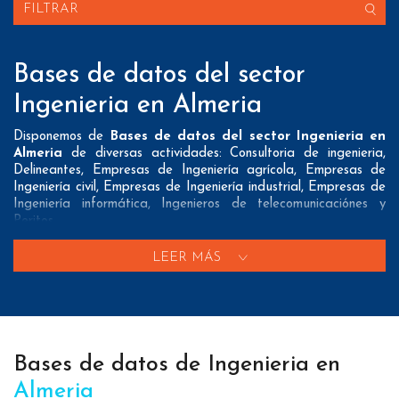
FILTRAR
Bases de datos del sector
Ingenieria en Almeria
Disponemos de
Bases de datos del sector Ingenieria en
Almeria
de diversas actividades: Consultoria de ingenieria,
Delineantes, Empresas de Ingeniería agrícola, Empresas de
Ingeniería civil, Empresas de Ingeniería industrial, Empresas de
Ingeniería informática, Ingenieros de telecomunicaciónes y
Peritos
Nuestros listados normalmente ofrecen 3 posibles formas de
LEER MÁS
contacto que pueden resultar interesantes a nuestros clientes:
A nivel de
direcciones postales
nuestros/as Bases de datos
del sector Ingenieria en Almeria tienen todos los datos
necesarios incluyendo dirección, localidad, provincia y código
postal para que pueda realizar su mailing postal con la
Bases de datos de Ingenieria en
máxima eficacia.
Almeria