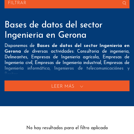
FILTRAR
Bases de datos del sector
Ingenieria en Gerona
Disponemos de
Bases de datos del sector Ingenieria en
Gerona
de diversas actividades: Consultoria de ingenieria,
Delineantes, Empresas de Ingeniería agrícola, Empresas de
Ingeniería civil, Empresas de Ingeniería industrial, Empresas de
Ingeniería informática, Ingenieros de telecomunicaciónes y
Peritos
Nuestros listados normalmente ofrecen 3 posibles formas de
LEER MÁS
contacto que pueden resultar interesantes a nuestros clientes:
A nivel de
direcciones postales
nuestros/as Bases de datos
del sector Ingenieria en Gerona tienen todos los datos
necesarios incluyendo dirección, localidad, provincia y código
postal para que pueda realizar su mailing postal con la
máxima eficacia.
No hay resultados para el filtro aplicado