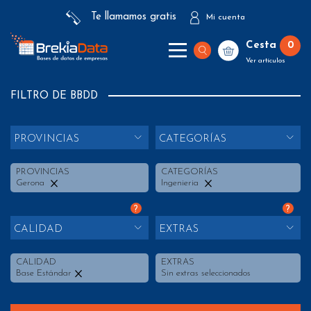
Te llamamos gratis
Mi cuenta
Cesta
0
Ver artículos
FILTRO DE BBDD
PROVINCIAS
CATEGORÍAS
PROVINCIAS
CATEGORÍAS
Gerona
Ingenieria
?
?
CALIDAD
EXTRAS
CALIDAD
EXTRAS
Base Estándar
Sin extras seleccionados