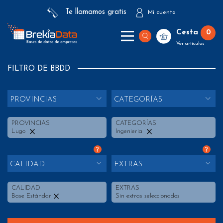
Te llamamos gratis
Mi cuenta
Cesta
0
Ver artículos
FILTRO DE BBDD
PROVINCIAS
CATEGORÍAS
PROVINCIAS
CATEGORÍAS
Lugo
Ingenieria
?
?
CALIDAD
EXTRAS
CALIDAD
EXTRAS
Base Estándar
Sin extras seleccionados