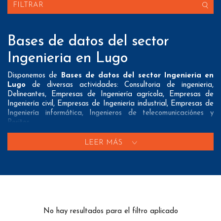
FILTRAR
Bases de datos del sector
Ingenieria en Lugo
Disponemos de
Bases de datos del sector Ingenieria en
Lugo
de diversas actividades: Consultoria de ingenieria,
Delineantes, Empresas de Ingeniería agrícola, Empresas de
Ingeniería civil, Empresas de Ingeniería industrial, Empresas de
Ingeniería informática, Ingenieros de telecomunicaciónes y
Peritos
Nuestros listados normalmente ofrecen 3 posibles formas de
LEER MÁS
contacto que pueden resultar interesantes a nuestros clientes:
A nivel de
direcciones postales
nuestros/as Bases de datos
del sector Ingenieria en Lugo tienen todos los datos necesarios
incluyendo dirección, localidad, provincia y código postal para
que pueda realizar su mailing postal con la máxima eficacia.
No hay resultados para el filtro aplicado
A nivel de
teléfonos
nuestros/as Listados del sector