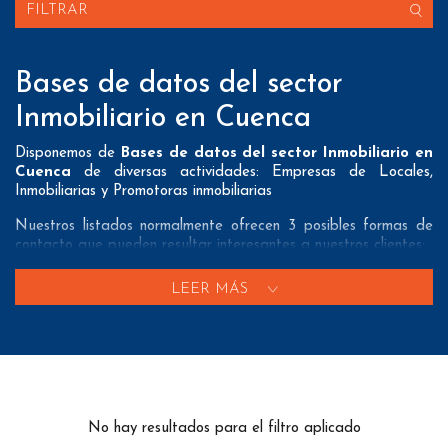
FILTRAR
Bases de datos del sector
Inmobiliario en Cuenca
Disponemos de
Bases de datos del sector Inmobiliario en
Cuenca
de diversas actividades: Empresas de Locales,
Inmobiliarias y Promotoras inmobiliarias
Nuestros listados normalmente ofrecen 3 posibles formas de
contacto que pueden resultar interesantes a nuestros clientes:
A nivel de
direcciones postales
nuestros/as Bases de datos
LEER MÁS
del sector Inmobiliario en Cuenca tienen todos los datos
necesarios incluyendo dirección, localidad, provincia y código
postal para que pueda realizar su mailing postal con la
máxima eficacia.
A nivel de
teléfonos
nuestros/as Listados del sector
Inmobiliario en Cuenca aportan tanto teléfonos fijos como
No hay resultados para el filtro aplicado
teléfonos móviles con el fin de que nuestros clientes puedan