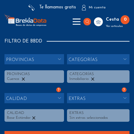
Te llamamos gratis
Mi cuenta
Cesta
0
Ver artículos
FILTRO DE BBDD
PROVINCIAS
CATEGORÍAS
PROVINCIAS
CATEGORÍAS
Cuenca
Inmobiliario
?
?
CALIDAD
EXTRAS
CALIDAD
EXTRAS
Base Estándar
Sin extras seleccionados