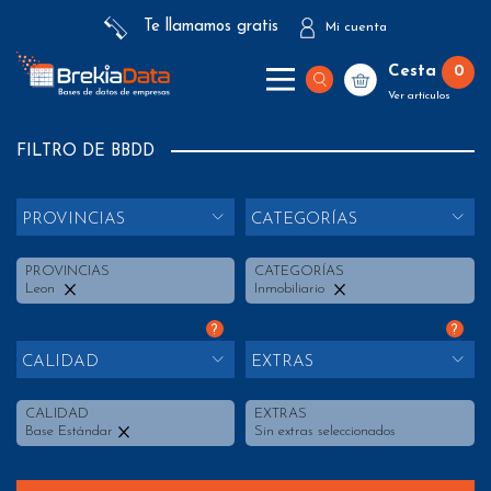
Te llamamos gratis
Mi cuenta
Cesta
0
Ver artículos
FILTRO DE BBDD
PROVINCIAS
CATEGORÍAS
PROVINCIAS
CATEGORÍAS
Leon
Inmobiliario
?
?
CALIDAD
EXTRAS
CALIDAD
EXTRAS
Base Estándar
Sin extras seleccionados