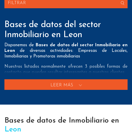
FILTRAR
Bases de datos del sector
Inmobiliario en Leon
Disponemos de
Bases de datos del sector Inmobiliario en
Leon
de diversas actividades: Empresas de Locales,
Inmobiliarias y Promotoras inmobiliarias
Nuestros listados normalmente ofrecen 3 posibles formas de
contacto que pueden resultar interesantes a nuestros clientes:
A nivel de
direcciones postales
nuestros/as Bases de datos
LEER MÁS
del sector Inmobiliario en Leon tienen todos los datos
necesarios incluyendo dirección, localidad, provincia y código
postal para que pueda realizar su mailing postal con la
máxima eficacia.
A nivel de
teléfonos
nuestros/as Listados del sector
Bases de datos de Inmobiliario en
Inmobiliario en Leon aportan tanto teléfonos fijos como
teléfonos móviles con el fin de que nuestros clientes puedan
Leon