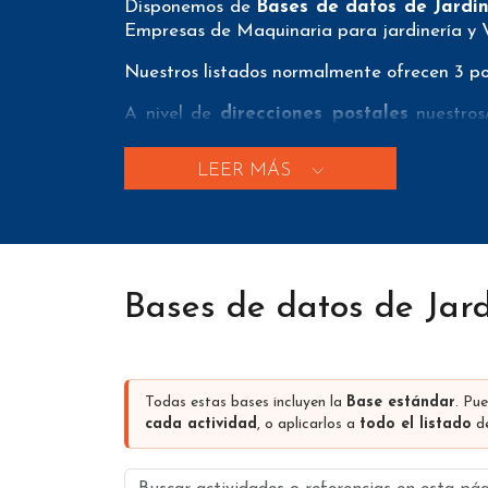
Disponemos de
Bases de datos de Jardi
Empresas de Maquinaria para jardinería y 
Nuestros listados normalmente ofrecen 3 pos
A nivel de
direcciones postales
nuestros/
localidad, provincia y código postal para qu
LEER MÁS
A nivel de
teléfonos
nuestros/as Listados d
clientes puedan realizar exitosas campañas
A nivel de
emails
nuestros/as Bases de d
forma que nuestros clientes tengan el men
de emails e emails únicos con el fin de que
Bases de datos de Jar
Aparte de estos 3 tipos de datos nuestro
contiene dependen de la fuente de datos
dirección de la página web, coordenadas de g
Todas estas bases incluyen la
Base estándar
. Pu
Los precios que se muestran en esta pági
cada actividad
, o aplicarlos a
todo el listado
de
volumen de compras). Tenemos descuentos de
Buscar actividades o referencias en esta pá