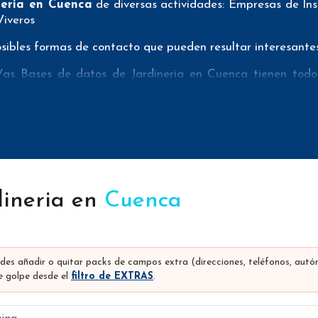
neria en Cuenca
de diversas actividades: Empresas de Ins
Viveros
ibles formas de contacto que pueden resultar interesantes 
as Bases de datos de Jardineria en Cuenca tienen todos 
e pueda realizar su mailing postal con la máxima eficacia.
e Jardineria en Cuenca aportan tanto teléfonos fijos como 
 de telemarketing.
atos de horticultura en Cuenca han sido verificados pre
or número de rebotes cuando realizan sus campañas de e
 se sepa exactamente que es lo que se estaría comprando.
dineria en
Cuenca
s/as
Bases de datos de Jardineria en Cuenca
pueden i
 usada), pero podrían ser datos como los siguientes: n
eolocalización, tipo de sociedad, actividad de la empresa, u
edes añadir o quitar packs de campos extra (direcciones, teléfonos, aut
na son
precios con iva incluido y antes de descuentos
(
 golpe desde el
filtro de EXTRAS
.
sde 62 euros de compra, iva incluido.
gina