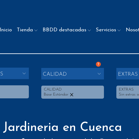
Inicio
Tienda
BBDD destacadas
Servicios
Noso
?
S
CALIDAD
EXTRAS
CALIDAD
EXTRAS
Base Estándar
Sin extras s
 Jardineria en Cuenca