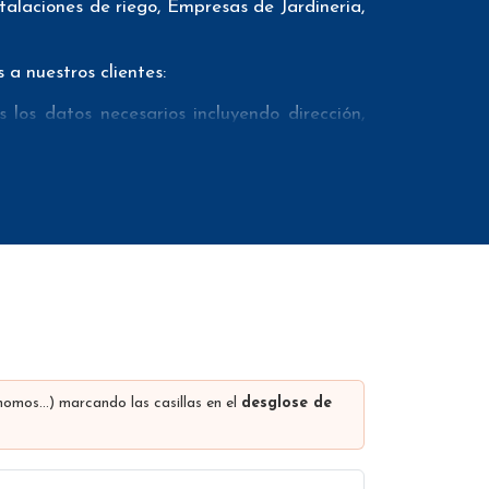
talaciones de riego, Empresas de Jardineria,
a nuestros clientes:
los datos necesarios incluyendo dirección,
teléfonos móviles con el fin de que nuestros
viamente mediante un proveedor externo de
mail marketing. Además ofrecemos el conteo
ncluir muchos otros datos (los campos que
ombre de la empresa, comunidad autónoma,
rls en las distintas redes sociales…
ónomos…) marcando las casillas en el
desglose de
los descuentos se realizan dependiendo del