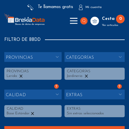
Te llamamos gratis
Mi cuenta
Cesta
0
Ver artículos
FILTRO DE BBDD
PROVINCIAS
CATEGORÍAS
PROVINCIAS
CATEGORÍAS
Lerida
Jardineria
?
?
CALIDAD
EXTRAS
CALIDAD
EXTRAS
Base Estándar
Sin extras seleccionados