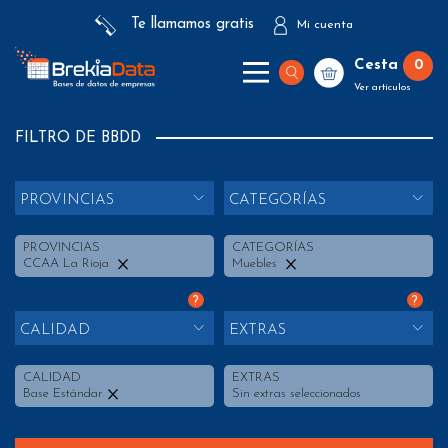
Te llamamos gratis
Mi cuenta
Cesta
0
Ver artículos
FILTRO DE BBDD
PROVINCIAS
CATEGORÍAS
PROVINCIAS
CATEGORÍAS
CCAA La Rioja
Muebles
?
?
CALIDAD
EXTRAS
CALIDAD
EXTRAS
Base Estándar
Sin extras seleccionados