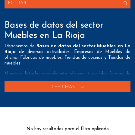
FILTRAR
Bases de datos del sector
Muebles en La Rioja
Disponemos de
Bases de datos del sector Muebles en La
Rioja
de diversas actividades: Empresas de Muebles de
oficina, Fábricas de muebles, Tiendas de cocinas y Tiendas de
muebles
Nuestros listados normalmente ofrecen 3 posibles formas de
contacto que pueden resultar interesantes a nuestros clientes:
LEER MÁS
A nivel de
direcciones postales
nuestros/as Bases de datos
del sector Muebles en La Rioja tienen todos los datos
necesarios incluyendo dirección, localidad, provincia y código
postal para que pueda realizar su mailing postal con la
máxima eficacia.
A nivel de
teléfonos
nuestros/as Listados de empresas del
No hay resultados para el filtro aplicado
sector Muebles en La Rioja aportan tanto teléfonos fijos