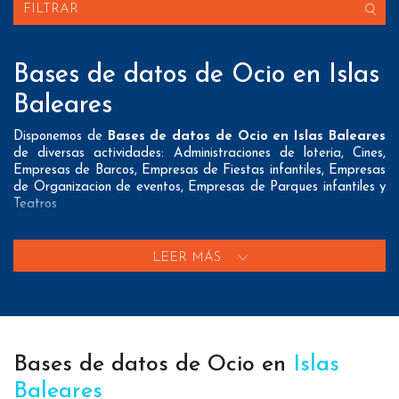
FILTRAR
Bases de datos de Ocio en Islas
Baleares
Disponemos de
Bases de datos de Ocio en Islas Baleares
de diversas actividades: Administraciones de loteria, Cines,
Empresas de Barcos, Empresas de Fiestas infantiles, Empresas
de Organizacion de eventos, Empresas de Parques infantiles y
Teatros
Nuestros listados normalmente ofrecen 3 posibles formas de
contacto que pueden resultar interesantes a nuestros clientes:
LEER MÁS
A nivel de
direcciones postales
nuestros/as Bases de datos
de Ocio en Islas Baleares tienen todos los datos necesarios
incluyendo dirección, localidad, provincia y código postal para
que pueda realizar su mailing postal con la máxima eficacia.
Bases de datos de Ocio en
Islas
A nivel de
teléfonos
nuestros/as Listados de empresas de
Ocio en Islas Baleares aportan tanto teléfonos fijos como
Baleares