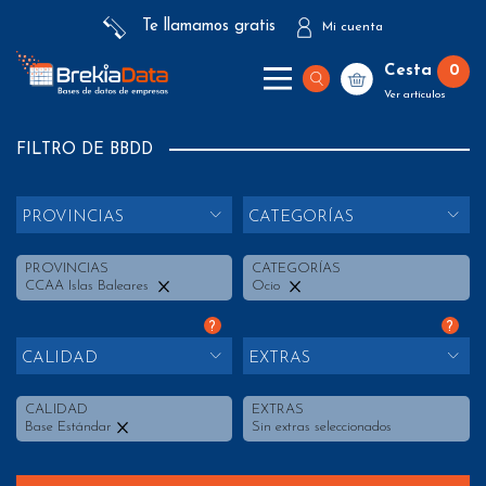
Te llamamos gratis
Mi cuenta
Cesta
0
Ver artículos
FILTRO DE BBDD
PROVINCIAS
CATEGORÍAS
PROVINCIAS
CATEGORÍAS
CCAA Islas Baleares
Ocio
?
?
CALIDAD
EXTRAS
CALIDAD
EXTRAS
Base Estándar
Sin extras seleccionados