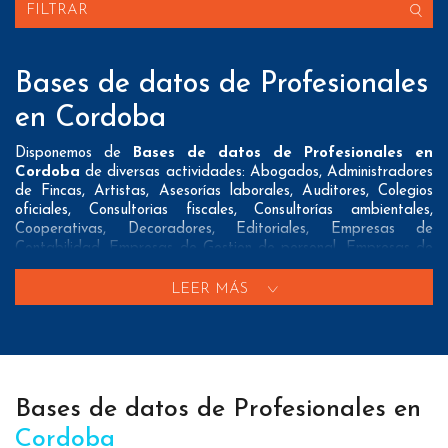
FILTRAR
Bases de datos de Profesionales
en Cordoba
Disponemos de
Bases de datos de Profesionales en
Cordoba
de diversas actividades: Abogados, Administradores
de Fincas, Artistas, Asesorías laborales, Auditores, Colegios
oficiales, Consultorias fiscales, Consultorías ambientales,
Cooperativas, Decoradores, Editoriales, Empresas de
Contabilidad, Empresas de Gestion de personal, Empresas de
Prevencion de riesgos laborales, Empresas de Tasaciones,
Empresas de Traduccion, Fotografos, Gestorias, Instaladores
LEER MÁS
de gas, Notarios, Pintores, Procuradores y Vendedores
Nuestros listados normalmente ofrecen 3 posibles formas de
contacto que pueden resultar interesantes a nuestros clientes:
A nivel de
direcciones postales
nuestros/as Bases de datos
Bases de datos de Profesionales en
de Profesionales en Cordoba tienen todos los datos necesarios
incluyendo dirección, localidad, provincia y código postal para
Cordoba