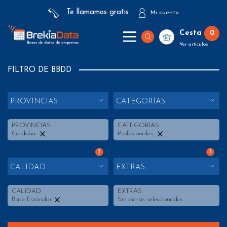
Te llamamos gratis
Mi cuenta
Cesta
0
Ver artículos
FILTRO DE BBDD
PROVINCIAS
CATEGORÍAS
PROVINCIAS
CATEGORÍAS
Cordoba
Profesionales
?
?
CALIDAD
EXTRAS
CALIDAD
EXTRAS
Base Estándar
Sin extras seleccionados