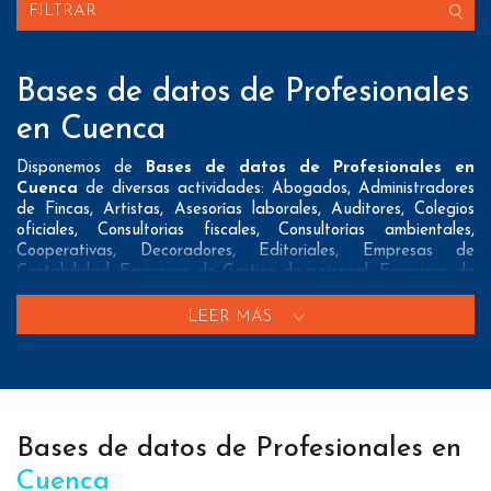
FILTRAR
Bases de datos de Profesionales
en Cuenca
Disponemos de
Bases de datos de Profesionales en
Cuenca
de diversas actividades: Abogados, Administradores
de Fincas, Artistas, Asesorías laborales, Auditores, Colegios
oficiales, Consultorias fiscales, Consultorías ambientales,
Cooperativas, Decoradores, Editoriales, Empresas de
Contabilidad, Empresas de Gestion de personal, Empresas de
Prevencion de riesgos laborales, Empresas de Tasaciones,
Empresas de Traduccion, Fotografos, Gestorias, Instaladores
LEER MÁS
de gas, Notarios, Pintores, Procuradores y Vendedores
Nuestros listados normalmente ofrecen 3 posibles formas de
contacto que pueden resultar interesantes a nuestros clientes:
A nivel de
direcciones postales
nuestros/as Bases de datos
Bases de datos de Profesionales en
de Profesionales en Cuenca tienen todos los datos necesarios
incluyendo dirección, localidad, provincia y código postal para
Cuenca