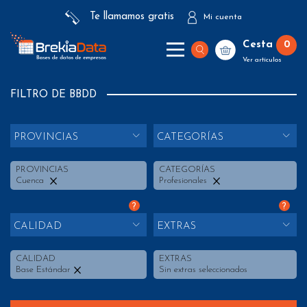
Te llamamos gratis
Mi cuenta
Cesta
0
Ver artículos
FILTRO DE BBDD
PROVINCIAS
CATEGORÍAS
PROVINCIAS
CATEGORÍAS
Cuenca
Profesionales
?
?
CALIDAD
EXTRAS
CALIDAD
EXTRAS
Base Estándar
Sin extras seleccionados