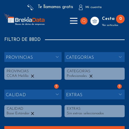
Te llamamos gratis
Mi cuenta
Cesta
0
Ver artículos
FILTRO DE BBDD
PROVINCIAS
CATEGORÍAS
PROVINCIAS
CATEGORÍAS
CCAA Melilla
Profesionales
?
?
CALIDAD
EXTRAS
CALIDAD
EXTRAS
Base Estándar
Sin extras seleccionados