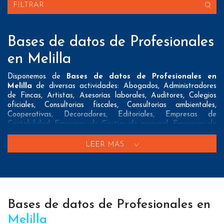
FILTRAR
Bases de datos de Profesionales
en Melilla
Disponemos de
Bases de datos de Profesionales en
Melilla
de diversas actividades: Abogados, Administradores
de Fincas, Artistas, Asesorías laborales, Auditores, Colegios
oficiales, Consultorias fiscales, Consultorías ambientales,
Cooperativas, Decoradores, Editoriales, Empresas de
Contabilidad, Empresas de Gestion de personal, Empresas de
Prevencion de riesgos laborales, Empresas de Tasaciones,
Empresas de Traduccion, Fotografos, Gestorias, Instaladores
LEER MÁS
de gas, Notarios, Pintores, Procuradores y Vendedores
Nuestros listados normalmente ofrecen 3 posibles formas de
contacto que pueden resultar interesantes a nuestros clientes:
A nivel de
direcciones postales
nuestros/as Bases de datos
Bases de datos de Profesionales en
de Profesionales en Melilla tienen todos los datos necesarios
incluyendo dirección, localidad, provincia y código postal para
Melilla