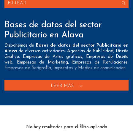
FILTRAR
Bases de datos del sector
Publicitario en Alava
Disponemos de
Bases de datos del sector Publicitario en
Alava
de diversas actividades: Agencias de Publicidad, Diseño
Grafico, Empresas de Artes graficas, Empresas de Diseño
web, Empresas de Marketing, Empresas de Rotulaciones,
Empresas de Serigrafía, Imprentas y Medios de comunicacion
Nuestros listados normalmente ofrecen 3 posibles formas de
contacto que pueden resultar interesantes a nuestros clientes:
LEER MÁS
A nivel de
direcciones postales
nuestros/as Bases de datos
del sector Publicitario en Alava tienen todos los datos
necesarios incluyendo dirección, localidad, provincia y código
postal para que pueda realizar su mailing postal con la
máxima eficacia.
No hay resultados para el filtro aplicado
A nivel de
teléfonos
nuestros/as Listados de empresas sector