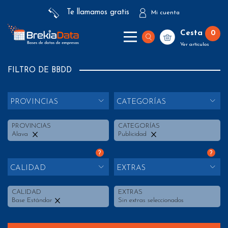
Te llamamos gratis
Mi cuenta
Cesta
0
Ver artículos
FILTRO DE BBDD
PROVINCIAS
CATEGORÍAS
PROVINCIAS
CATEGORÍAS
Alava
Publicidad
?
?
CALIDAD
EXTRAS
CALIDAD
EXTRAS
Base Estándar
Sin extras seleccionados