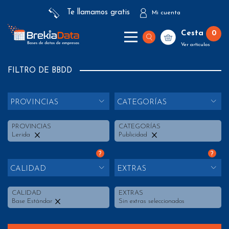
Te llamamos gratis
Mi cuenta
Cesta
0
Ver artículos
FILTRO DE BBDD
PROVINCIAS
CATEGORÍAS
PROVINCIAS
CATEGORÍAS
Lerida
Publicidad
?
?
CALIDAD
EXTRAS
CALIDAD
EXTRAS
Base Estándar
Sin extras seleccionados