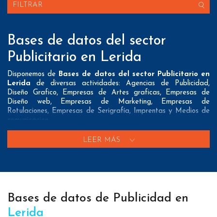
FILTRAR
Bases de datos del sector
Publicitario en Lerida
Disponemos de
Bases de datos del sector Publicitario en
Lerida
de diversas actividades: Agencias de Publicidad,
Diseño Grafico, Empresas de Artes graficas, Empresas de
Diseño web, Empresas de Marketing, Empresas de
Rotulaciones, Empresas de Serigrafía, Imprentas y Medios de
comunicacion
Nuestros listados normalmente ofrecen 3 posibles formas de
LEER MÁS
contacto que pueden resultar interesantes a nuestros clientes:
A nivel de
direcciones postales
nuestros/as Bases de datos
del sector Publicitario en Lerida tienen todos los datos
necesarios incluyendo dirección, localidad, provincia y código
postal para que pueda realizar su mailing postal con la
Bases de datos de Publicidad en
máxima eficacia.
Lerida