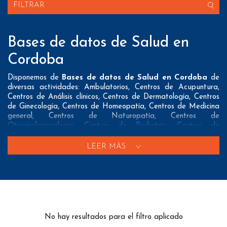
FILTRAR
Bases de datos de Salud en
Cordoba
Disponemos de
Bases de datos de Salud en Cordoba
de
diversas actividades: Ambulatorios, Centros de Acupuntura,
Centros de Análisis clínicos, Centros de Dermatología, Centros
de Ginecología, Centros de Homeopatía, Centros de Medicina
general, Centros de Naturopatía, Centros de
Otorrinolaringología, Centros de Pediatría, Centros de
reconocimiento médico, Clinicas dentales, Clínicas privadas,
Empresas de Material médico, Empresas de Protesis dentales,
LEER MÁS
Farmacias, Fisioterapia, Gabinetes de Psicologia, Herbolarios,
Hospitales, Laboratorios Farmaceuticos, Logopedas, Mutuas,
Nutricionistas, Oculistas, Opticas, Ortopedias, Parafarmacias,
Podologos, Puericultura, Quiromasajistas y Veterinarios
Nuestros listados normalmente ofrecen 3 posibles formas de
contacto que pueden resultar interesantes a nuestros clientes:
No hay resultados para el filtro aplicado