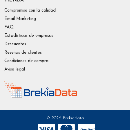
TIENDA
forma para que pueda optar por la solución que más se
ajuste al uso que el cliente necesita.
Compromiso con la calidad
Email Marketing
FAQ
Estadísticas de empresas
Descuentos
Reseñas de clientes
Condiciones de compra
Aviso legal
© 2026 Brekiadata