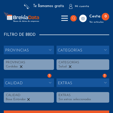
Te llamamos gratis
Mi cuenta
Cesta
0
Ver artículos
FILTRO DE BBDD
PROVINCIAS
CATEGORÍAS
PROVINCIAS
CATEGORÍAS
Cordoba
Salud
?
?
CALIDAD
EXTRAS
CALIDAD
EXTRAS
Base Estándar
Sin extras seleccionados