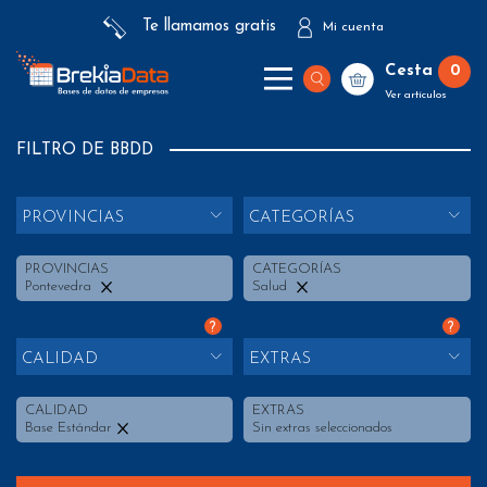
Te llamamos gratis
Mi cuenta
Cesta
0
Ver artículos
FILTRO DE BBDD
PROVINCIAS
CATEGORÍAS
PROVINCIAS
CATEGORÍAS
Pontevedra
Salud
?
?
CALIDAD
EXTRAS
CALIDAD
EXTRAS
Base Estándar
Sin extras seleccionados