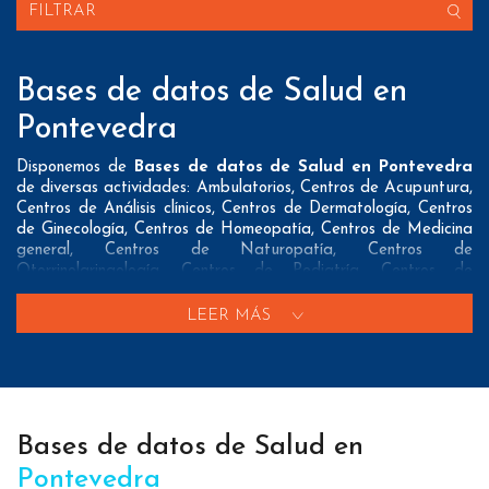
FILTRAR
Bases de datos de Salud en
Pontevedra
Disponemos de
Bases de datos de Salud en Pontevedra
de diversas actividades: Ambulatorios, Centros de Acupuntura,
Centros de Análisis clínicos, Centros de Dermatología, Centros
de Ginecología, Centros de Homeopatía, Centros de Medicina
general, Centros de Naturopatía, Centros de
Otorrinolaringología, Centros de Pediatría, Centros de
reconocimiento médico, Clinicas dentales, Clínicas privadas,
Empresas de Material médico, Empresas de Protesis dentales,
LEER MÁS
Farmacias, Fisioterapia, Gabinetes de Psicologia, Herbolarios,
Hospitales, Laboratorios Farmaceuticos, Logopedas, Mutuas,
Nutricionistas, Oculistas, Opticas, Ortopedias, Parafarmacias,
Podologos, Puericultura, Quiromasajistas y Veterinarios
Nuestros listados normalmente ofrecen 3 posibles formas de
Bases de datos de Salud en
contacto que pueden resultar interesantes a nuestros clientes:
Pontevedra