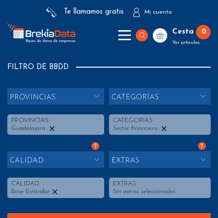
Te llamamos gratis
Mi cuenta
Cesta
0
Ver artículos
FILTRO DE BBDD
PROVINCIAS
CATEGORÍAS
PROVINCIAS
CATEGORÍAS
Guadalajara
Sector financiero
?
?
CALIDAD
EXTRAS
CALIDAD
EXTRAS
Base Estándar
Sin extras seleccionados