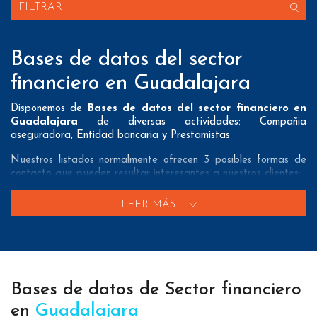
FILTRAR
Bases de datos del sector
financiero en Guadalajara
Disponemos de
Bases de datos del sector financiero en
Guadalajara
de diversas actividades: Compañia
aseguradora, Entidad bancaria y Prestamistas
Nuestros listados normalmente ofrecen 3 posibles formas de
contacto que pueden resultar interesantes a nuestros clientes:
A nivel de
direcciones postales
nuestros/as Bases de datos
LEER MÁS
del sector financiero en Guadalajara tienen todos los datos
necesarios incluyendo dirección, localidad, provincia y código
postal para que pueda realizar su mailing postal con la
máxima eficacia.
A nivel de
teléfonos
nuestros/as Listados de empresas del
Bases de datos de Sector financiero
sector financiero en Guadalajara aportan tanto teléfonos fijos
como teléfonos móviles con el fin de que nuestros clientes
en
Guadalajara