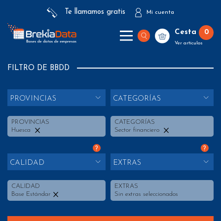
Te llamamos gratis
Mi cuenta
Cesta
0
Ver artículos
FILTRO DE BBDD
PROVINCIAS
CATEGORÍAS
PROVINCIAS
CATEGORÍAS
Huesca
Sector financiero
?
?
CALIDAD
EXTRAS
CALIDAD
EXTRAS
Base Estándar
Sin extras seleccionados