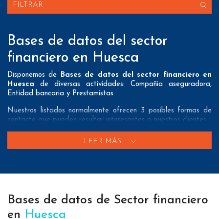
FILTRAR
Bases de datos del sector
financiero en Huesca
Disponemos de
Bases de datos del sector financiero en
Huesca
de diversas actividades: Compañia aseguradora,
Entidad bancaria y Prestamistas
Nuestros listados normalmente ofrecen 3 posibles formas de
contacto que pueden resultar interesantes a nuestros clientes:
A nivel de
direcciones postales
nuestros/as Bases de datos
LEER MÁS
del sector financiero en Huesca tienen todos los datos
necesarios incluyendo dirección, localidad, provincia y código
postal para que pueda realizar su mailing postal con la
máxima eficacia.
A nivel de
teléfonos
nuestros/as Listados de empresas del
Bases de datos de Sector financiero
sector financiero en Huesca aportan tanto teléfonos fijos como
teléfonos móviles con el fin de que nuestros clientes puedan
en
Huesca