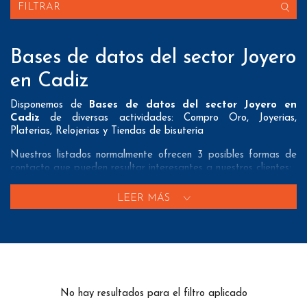
FILTRAR
Bases de datos del sector Joyero
en Cadiz
Disponemos de
Bases de datos del sector Joyero en
Cadiz
de diversas actividades: Compro Oro, Joyerias,
Platerias, Relojerias y Tiendas de bisutería
Nuestros listados normalmente ofrecen 3 posibles formas de
contacto que pueden resultar interesantes a nuestros clientes:
A nivel de
direcciones postales
nuestros/as Bases de datos
LEER MÁS
del sector Joyero en Cadiz tienen todos los datos necesarios
incluyendo dirección, localidad, provincia y código postal para
que pueda realizar su mailing postal con la máxima eficacia.
A nivel de
teléfonos
nuestros/as Listados de empresas del
sector joyero en Cadiz aportan tanto teléfonos fijos como
teléfonos móviles con el fin de que nuestros clientes puedan
No hay resultados para el filtro aplicado
realizar exitosas campañas de telemarketing.