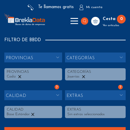
Te llamamos gratis
Mi cuenta
Cesta
0
Ver artículos
FILTRO DE BBDD
PROVINCIAS
CATEGORÍAS
PROVINCIAS
CATEGORÍAS
Cadiz
Joyerías
?
?
CALIDAD
EXTRAS
CALIDAD
EXTRAS
Base Estándar
Sin extras seleccionados