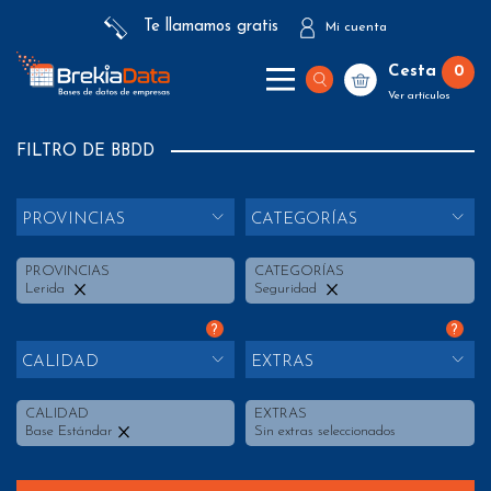
Te llamamos gratis
Mi cuenta
Cesta
0
Ver artículos
FILTRO DE BBDD
PROVINCIAS
CATEGORÍAS
PROVINCIAS
CATEGORÍAS
Lerida
Seguridad
?
?
CALIDAD
EXTRAS
CALIDAD
EXTRAS
Base Estándar
Sin extras seleccionados