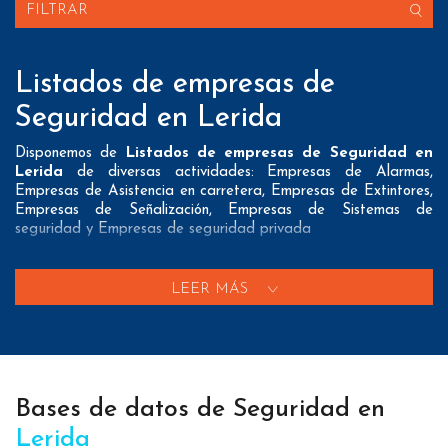
FILTRAR
Listados de empresas de
Seguridad en Lerida
Disponemos de
Listados de empresas de Seguridad en
Lerida
de diversas actividades: Empresas de Alarmas,
Empresas de Asistencia en carretera, Empresas de Extintores,
Empresas de Señalización, Empresas de Sistemas de
seguridad y Empresas de seguridad privada
Nuestros listados normalmente ofrecen 3 posibles formas de
contacto que pueden resultar interesantes a nuestros clientes:
LEER MÁS
A nivel de
direcciones postales
nuestros/as Listados de
empresas de Seguridad en Lerida tienen todos los datos
necesarios incluyendo dirección, localidad, provincia y código
postal para que pueda realizar su mailing postal con la
máxima eficacia.
Bases de datos de Seguridad en
A nivel de
teléfonos
nuestros/as Bases de datos de
Lerida