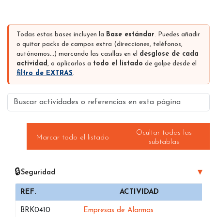
Seguridad en Lerida aportan tanto teléfonos fijos como
teléfonos móviles con el fin de que nuestros clientes puedan
realizar exitosas campañas de telemarketing.
Todas estas bases incluyen la
Base estándar
. Puedes añadir
A nivel de
emails
nuestros/as Bases de datos del sector
o quitar packs de campos extra (direcciones, teléfonos,
Seguridad en Lerida han sido verificados previamente
mediante un proveedor externo de forma que nuestros clientes
autónomos…) marcando las casillas en el
desglose de cada
tengan el menor número de rebotes cuando realizan sus
actividad
, o aplicarlos a
todo el listado
de golpe desde el
campañas de email marketing. Además ofrecemos el conteo
filtro de EXTRAS
.
de emails e emails únicos con el fin de que se sepa
exactamente que es lo que se estaría comprando.
Buscar actividades o referencias en esta página
Aparte de estos 3 tipos de datos nuestros/as
Listados de
empresas de Seguridad en Lerida
pueden incluir muchos
otros datos (los campos que contiene dependen de la fuente
Ocultar todas las
de datos usada), pero podrían ser datos como los siguientes:
Marcar todo el listado
subtablas
nombre de la empresa, comunidad autónoma, dirección de la
página web, coordenadas de geolocalización, tipo de
sociedad, actividad de la empresa, urls en las distintas redes
🔒
▾
sociales…
Seguridad
Los precios que se muestran en esta página son
precios con
REF.
ACTIVIDAD
iva incluido y antes de descuentos
(los descuentos se
realizan dependiendo del volumen de compras). Tenemos
Bases de datos de
en Lerida
BRK0410
Empresas de Alarmas
descuentos desde 62 euros de compra, iva incluido.