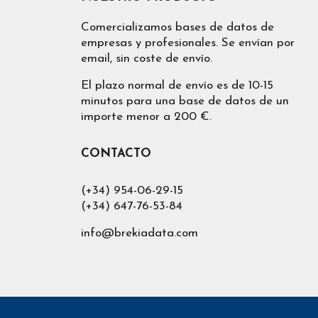
contiene dependen de la fuente de datos
dirección de la página web, coordenadas de g
Comercializamos bases de datos de
empresas y profesionales. Se envían por
Los precios que se muestran en esta pági
email, sin coste de envío.
volumen de compras). Tenemos descuentos de
El plazo normal de envío es de 10-15
Puede modificar la zona geográfica de nuest
minutos para una base de datos de un
de la página que le permitirá poner otra s
importe menor a 200 €.
datos de Industrias
en
España
,
Alicante
,
mediante los filtros.
CONTACTO
Cuando proporcionamos Lista de empresas 
descomprimido el cliente podrá acceder a
(+34) 954-06-29-15
comprado. De igual forma tendrá un solo fi
(+34) 647-76-53-84
por la solución que más se ajuste al uso que 
info@brekiadata.com