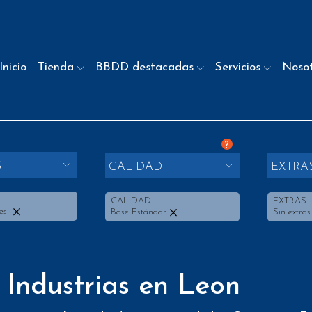
Inicio
Tienda
BBDD destacadas
Servicios
Noso
?
S
CALIDAD
EXTRA
CALIDAD
EXTRAS
les
Base Estándar
Sin extras
 Industrias en Leon