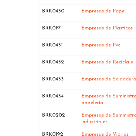
Bases de datos de
en O
BRK0430
Empresas de Papel
Bases de datos de
e
BRK0191
Empresas de Plasticos
Bases de datos de
en Ore
BRK0431
Empresas de Pvc
Bases de datos de
e
BRK0432
Empresas de Reciclaje
Bases de datos de
BRK0433
Empresas de Soldadura
Bases de datos de
BRK0434
Empresas de Suministr
en Orense
papelería
Bases de datos de
BRK0202
Empresas de Suministr
en Orense
industriales
Bases de datos de
en 
BRK0192
Empresas de Vidrios