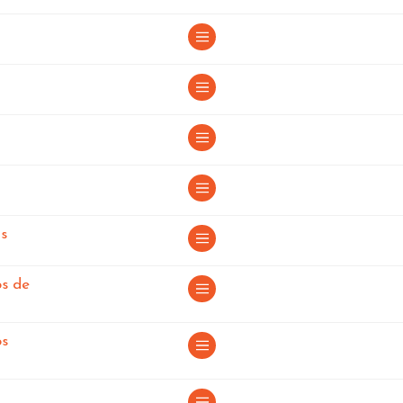
rense
n Orense
nse
n Orense
en Orense
s
os de
os
Orense