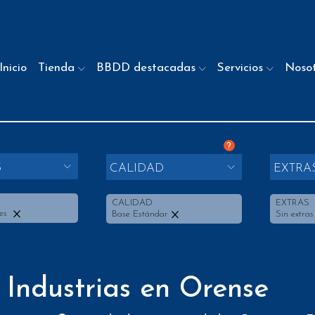
Inicio
Tienda
BBDD destacadas
Servicios
Noso
?
S
CALIDAD
EXTRA
CALIDAD
EXTRAS
les
Base Estándar
Sin extras
 Industrias en Orense