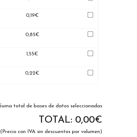
0,19
€
0,85
€
1,55
€
0,22
€
Suma total de bases de datos seleccionadas
TOTAL:
0,00
€
(Precio con IVA sin descuentos por volumen)