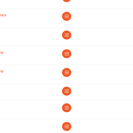
 Orense
nes
ia
ia
e
 Orense