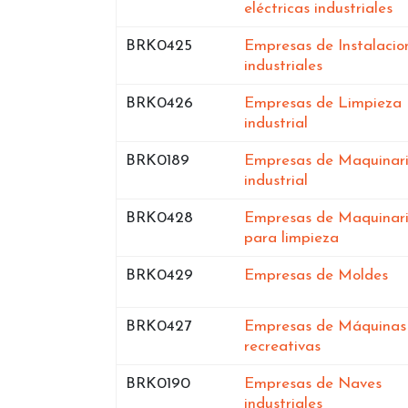
en
eléctricas industriales
Bases de datos de
BRK0425
Empresas de Instalacio
en Orense
industriales
Bases de datos de
BRK0426
Empresas de Limpieza
en Orense
industrial
Bases de datos de
BRK0189
Empresas de Maquinar
en Orense
industrial
Bases de datos de
BRK0428
Empresas de Maquinar
en Orens
para limpieza
Bases de datos de
en
BRK0429
Empresas de Moldes
Bases de datos de
BRK0427
Empresas de Máquinas
en Orense
recreativas
Bases de datos de
BRK0190
Empresas de Naves
en Orense
industriales