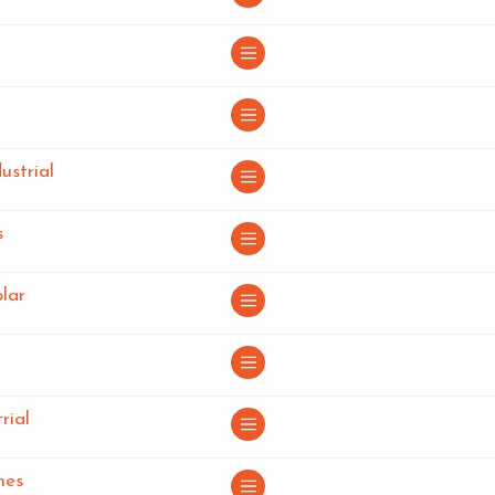
 Orense
en Orense
en Orense
ustrial
en Orense
s
en Orense
lar
n Orense
en Orense
rial
nes