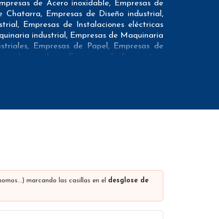
 Empresas de Acero inoxidable, Empresas de
 Chatarra, Empresas de Diseño industrial,
ial, Empresas de Instalaciones eléctricas
aquinaria industrial, Empresas de Maquinaria
striales, Empresas de Papel, Empresas de
ros de papelería, Empresas de Suministros
Empresas de la Industria textil y Tiendas de
a nuestros clientes:
los datos necesarios incluyendo dirección,
os como teléfonos móviles con el fin de que
nte mediante un proveedor externo de forma
ónomos…) marcando las casillas en el
desglose de
 marketing. Además ofrecemos el conteo de
ncluir muchos otros datos (los campos que