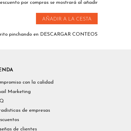
descuento por compras se mostrará al añadir
AÑADIR A LA CESTA
 carrito pinchando en DESCARGAR CONTEOS
IENDA
mpromiso con la calidad
ail Marketing
AQ
tadísticas de empresas
scuentos
señas de clientes