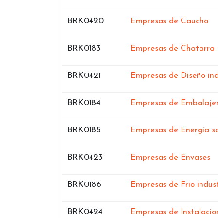
Bases de datos de
en
BRK0420
Empresas de Caucho
Bases de datos de
BRK0183
Empresas de Chatarra
Bases de datos de
BRK0421
Empresas de Diseño ind
Bases de datos de
BRK0184
Empresas de Embalaje
Bases de datos de
BRK0185
Empresas de Energia so
Bases de datos de
e
BRK0423
Empresas de Envases
Bases de datos de
BRK0186
Empresas de Frio indust
Bases de datos de
BRK0424
Empresas de Instalacio