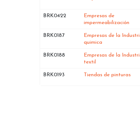
Bases de datos de
BRK0422
Empresas de
en O
impermeabilización
Bases de datos de
BRK0187
Empresas de la Industr
en Orense
quimica
Bases de datos de
BRK0188
Empresas de la Industr
en Orense
textil
Bases de datos de
en 
BRK0193
Tiendas de pinturas