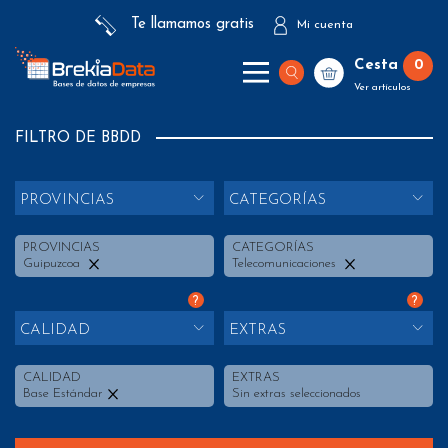
Te llamamos gratis
Mi cuenta
Cesta
0
Ver artículos
FILTRO DE BBDD
PROVINCIAS
CATEGORÍAS
PROVINCIAS
CATEGORÍAS
Guipuzcoa
Telecomunicaciones
?
?
CALIDAD
EXTRAS
CALIDAD
EXTRAS
Base Estándar
Sin extras seleccionados