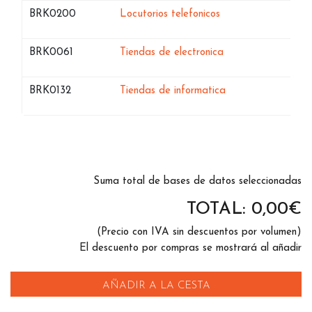
optar por la solución que más se ajuste al uso que el cliente
Bases de datos de
en Guipuzcoa
BRK0200
Locutorios telefonicos
necesita.
Bases de datos de
en Guipuzcoa
BRK0061
Tiendas de electronica
Bases de datos de
en Guipuzcoa
BRK0132
Tiendas de informatica
Suma total de bases de datos seleccionadas
TOTAL:
0,00
€
(Precio con IVA sin descuentos por volumen)
El descuento por compras se mostrará al añadir
AÑADIR A LA CESTA