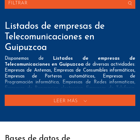
FILTRAR
Listados de empresas de
Telecomunicaciones en
Guipuzcoa
Disponemos de
Listados de empresas de
Telecomunicaciones en Guipuzcoa
de diversas actividades:
Empresas de Antenas, Empresas de Consumibles informáticos,
Empresas de Porteros automáticos, Empresas de
Programación informática, Empresas de Redes informaticas,
Empresas de Reparacion electronica, Empresas de Telefonia,
Empresas de Telefonos moviles, Locutorios telefonicos, Tiendas
de electronica y Tiendas de informatica
LEER MÁS
Nuestros listados normalmente ofrecen 3 posibles formas de
contacto que pueden resultar interesantes a nuestros clientes:
A nivel de
direcciones postales
nuestros/as Listados de
empresas de Telecomunicaciones en Guipuzcoa tienen todos los
Bases de datos de
datos necesarios incluyendo dirección, localidad, provincia y