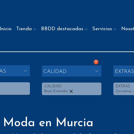
Inicio
Tienda
BBDD destacadas
Servicios
Noso
?
AS
CALIDAD
EXTRAS
CALIDAD
EXTRAS
Base Estándar
Sin extras 
e Moda en Murcia