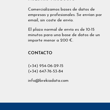
Los precios que se muestran en esta pági
volumen de compras). Tenemos descuentos de
Comercializamos bases de datos de
empresas y profesionales. Se envían por
Puede modificar la zona geográfica de nuest
email, sin coste de envío.
página que le permitirá poner otra selecci
de Moda
en
España
,
Alicante
,
Andalucía
,
El plazo normal de envío es de 10-15
los filtros.
minutos para una base de datos de un
importe menor a 200 €.
Cuando proporcionamos Lista de empresas
descomprimido el cliente podrá acceder a
comprado. De igual forma tendrá un solo fi
CONTACTO
por la solución que más se ajuste al uso que 
(+34) 954-06-29-15
(+34) 647-76-53-84
info@brekiadata.com