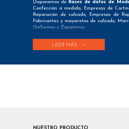
Disponemos de
Bases de datos de Mod
Confección a medida, Empresas de Corti
Reparación de calzado, Empresas de Ro
Fabricantes y mayoristas de calzado, Marroq
Uniformes y Zapaterias
Nuestros listados normalmente ofrecen 3 pos
LEER MÁS
A nivel de
direcciones postales
nuestros/a
provincia y código postal para que pueda re
A nivel de
teléfonos
nuestros/as Lista de 
nuestros clientes puedan realizar exitosas
A nivel de
emails
nuestros/as Bases de da
nuestros clientes tengan el menor número 
emails únicos con el fin de que se sepa exa
Aparte de estos 3 tipos de datos nuestros
dependen de la fuente de datos usada), pe
página web, coordenadas de geolocalización, 
NUESTRO PRODUCTO