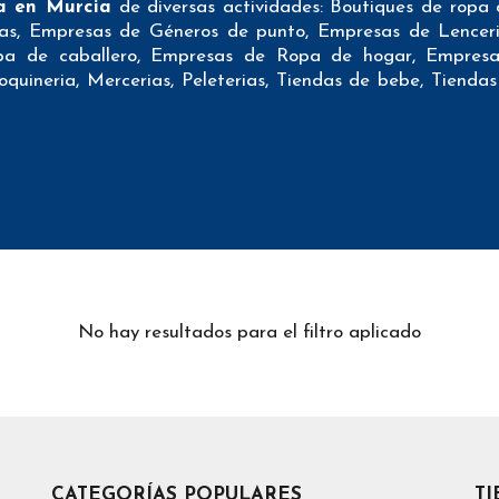
a en Murcia
de diversas actividades: Boutiques de ropa
nas, Empresas de Géneros de punto, Empresas de Lencer
pa de caballero, Empresas de Ropa de hogar, Empresa
uineria, Mercerias, Peleterias, Tiendas de bebe, Tiendas 
ibles formas de contacto que pueden resultar interesantes 
s Bases de datos de Moda en Murcia tienen todos los datos 
alizar su mailing postal con la máxima eficacia.
empresas textiles en Murcia aportan tanto teléfonos fijo
 campañas de telemarketing.
tos textiles en Murcia han sido verificados previamente 
No hay resultados para el filtro aplicado
de rebotes cuando realizan sus campañas de email marketi
ctamente que es lo que se estaría comprando.
/as
Bases de datos de Moda en Murcia
pueden incluir m
ro podrían ser datos como los siguientes: nombre de la em
tipo de sociedad, actividad de la empresa, urls en las dist
CATEGORÍAS POPULARES
T