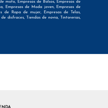
 de moto, Empresas de Bolsos, Empresas de
ia, Empresas de Moda joven, Empresas de
s de Ropa de mujer, Empresas de Telas,
de disfraces, Tiendas de novia, Tintorerias,
a nuestros clientes:
necesarios incluyendo dirección, localidad,
s como teléfonos móviles con el fin de que
mediante un proveedor externo de forma que
ng. Además ofrecemos el conteo de emails e
uchos otros datos (los campos que contiene
presa, comunidad autónoma, dirección de la
intas redes sociales…
IENDA