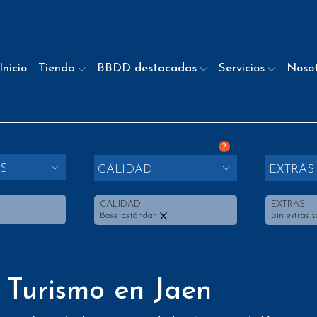
Inicio
Tienda
BBDD destacadas
Servicios
Noso
?
S
CALIDAD
EXTRAS
CALIDAD
EXTRAS
Base Estándar
Sin extras s
 Turismo en Jaen