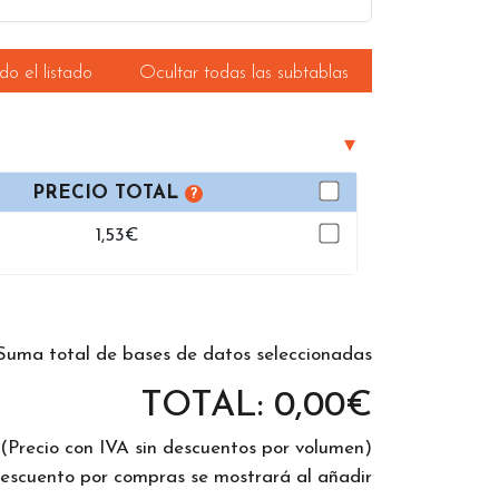
omo ejemplo podrá encontrar
Bases de datos
cia
,
Vizcaya
, y otras zonas seleccionables
o el listado
Ocultar todas las subtablas
vía un fichero comprimido por email. Una vez
os
ficheros en Excel
como actividades haya
 hacemos de esta forma para que pueda optar
▾
PRECIO TOTAL
?
1,53
€
Suma total de bases de datos seleccionadas
TOTAL:
0,00
€
(Precio con IVA sin descuentos por volumen)
descuento por compras se mostrará al añadir