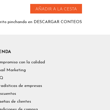
AÑADIR A LA CESTA
 carrito pinchando en DESCARGAR CONTEOS
IENDA
mpromiso con la calidad
ail Marketing
AQ
tadísticas de empresas
scuentos
señas de clientes
ndiciones de compra