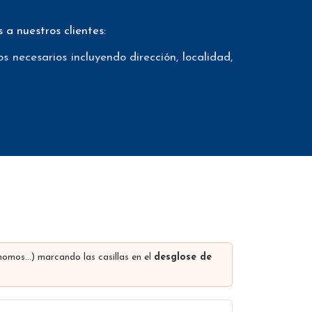
a nuestros clientes:
 necesarios incluyendo dirección, localidad,
os como teléfonos móviles con el fin de que
eviamente mediante un proveedor externo de
mail marketing. Además ofrecemos el conteo
uchos otros datos (los campos que contiene
presa, comunidad autónoma, dirección de la
intas redes sociales…
los descuentos se realizan dependiendo del
ónomos…) marcando las casillas en el
desglose de
que se encuentran en la parte superior de la