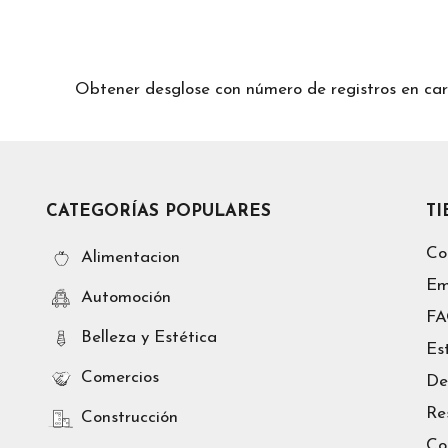
Obtener desglose con número de registros en
CATEGORÍAS POPULARES
T
Co
Alimentacion
Em
Automoción
F
Belleza y Estética
Es
Comercios
De
Re
Construcción
Co