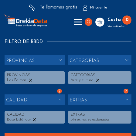
Te llamamos gratis
Mi cuenta
Cesta
0
Ver artículos
FILTRO DE BBDD
PROVINCIAS
CATEGORÍAS
PROVINCIAS
CATEGORÍAS
Las Palmas
Arte y cultura
?
?
CALIDAD
EXTRAS
CALIDAD
EXTRAS
Base Estándar
Sin extras seleccionados