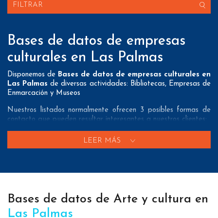
FILTRAR
Bases de datos de empresas
culturales en Las Palmas
Disponemos de
Bases de datos de empresas culturales en
Las Palmas
de diversas actividades: Bibliotecas, Empresas de
Enmarcación y Museos
Nuestros listados normalmente ofrecen 3 posibles formas de
contacto que pueden resultar interesantes a nuestros clientes:
A nivel de
direcciones postales
nuestros/as Bases de datos
LEER MÁS
de empresas culturales en Las Palmas tienen todos los datos
necesarios incluyendo dirección, localidad, provincia y código
postal para que pueda realizar su mailing postal con la
máxima eficacia.
A nivel de
teléfonos
nuestros/as Lista de empresas culturales
Bases de datos de Arte y cultura en
en Las Palmas aportan tanto teléfonos fijos como teléfonos
móviles con el fin de que nuestros clientes puedan realizar
Las Palmas