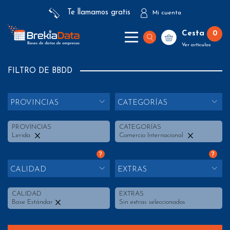
Te llamamos gratis
Mi cuenta
Cesta
0
Ver artículos
FILTRO DE BBDD
PROVINCIAS
CATEGORÍAS
PROVINCIAS
CATEGORÍAS
Lerida
Comercio Internacional
?
?
CALIDAD
EXTRAS
CALIDAD
EXTRAS
Base Estándar
Sin extras seleccionados