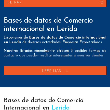
FILTRAR
Bases de datos de Comercio
internacional en Lerida
Disponemos de
Bases de datos de Comercio internacional
en Lerida
de diversas actividades: Empresas Exportadoras
Nuestros listados normalmente ofrecen 3 posibles formas de
contacto que pueden resultar interesantes a nuestros clientes:
A nivel de
direcciones postales
nuestros/as Bases de datos
de Comercio internacional en Lerida tienen todos los datos
LEER MÁS
necesarios incluyendo dirección, localidad, provincia y código
postal para que pueda realizar su mailing postal con la
máxima eficacia.
A nivel de
teléfonos
nuestros/as Bases de datos de comercio
exterior en Lerida aportan tanto teléfonos fijos como
Bases de datos de Comercio
teléfonos móviles con el fin de que nuestros clientes puedan
realizar exitosas campañas de telemarketing.
Internacional en
Lerida