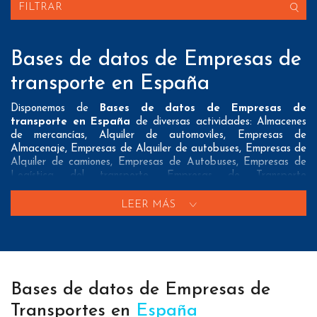
FILTRAR
Bases de datos de Empresas de
transporte en España
Disponemos de
Bases de datos de Empresas de
transporte en España
de diversas actividades: Almacenes
de mercancías, Alquiler de automoviles, Empresas de
Almacenaje, Empresas de Alquiler de autobuses, Empresas de
Alquiler de camiones, Empresas de Autobuses, Empresas de
Logística del transporte, Empresas de Transporte
internacional, Empresas de Transporte marítimo, Empresas de
Transporte por carretera, Empresas de mensajeria, Empresas
LEER MÁS
de mudanzas, Estaciones de tren, Oficinas de correos y Taxis
Nuestros listados normalmente ofrecen 3 posibles formas de
contacto que pueden resultar interesantes a nuestros clientes:
A nivel de
direcciones postales
nuestros/as Bases de datos
Bases de datos de Empresas de
de Empresas de transporte en España tienen todos los datos
necesarios incluyendo dirección, localidad, provincia y código
Transportes en
España