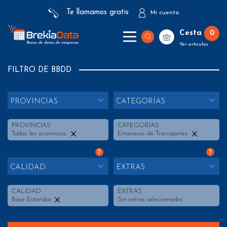
Te llamamos gratis
Mi cuenta
Cesta
0
Ver artículos
FILTRO DE BBDD
PROVINCIAS
CATEGORÍAS
PROVINCIAS
CATEGORÍAS
Todas las provincias
Empresas de Transportes
?
?
CALIDAD
EXTRAS
CALIDAD
EXTRAS
Base Estándar
Sin extras seleccionados