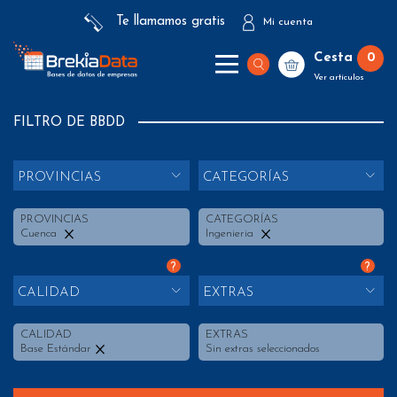
Te llamamos gratis
Mi cuenta
Cesta
0
Ver artículos
FILTRO DE BBDD
PROVINCIAS
CATEGORÍAS
PROVINCIAS
CATEGORÍAS
Cuenca
Ingenieria
?
?
CALIDAD
EXTRAS
CALIDAD
EXTRAS
Base Estándar
Sin extras seleccionados