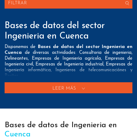
FILTRAR
Bases de datos del sector
Ingenieria en Cuenca
Disponemos de
Bases de datos del sector Ingenieria en
Cuenca
de diversas actividades: Consultoria de ingenieria,
Delineantes, Empresas de Ingeniería agrícola, Empresas de
Ingeniería civil, Empresas de Ingeniería industrial, Empresas de
Ingeniería informática, Ingenieros de telecomunicaciónes y
Peritos
Nuestros listados normalmente ofrecen 3 posibles formas de
LEER MÁS
contacto que pueden resultar interesantes a nuestros clientes:
A nivel de
direcciones postales
nuestros/as Bases de datos
del sector Ingenieria en Cuenca tienen todos los datos
necesarios incluyendo dirección, localidad, provincia y código
postal para que pueda realizar su mailing postal con la
Bases de datos de Ingenieria en
máxima eficacia.
Cuenca