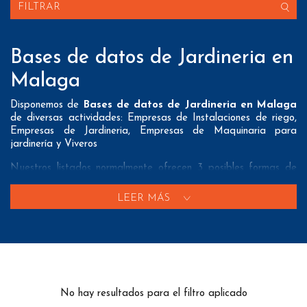
FILTRAR
Bases de datos de Jardineria en
Malaga
Disponemos de
Bases de datos de Jardineria en Malaga
de diversas actividades: Empresas de Instalaciones de riego,
Empresas de Jardineria, Empresas de Maquinaria para
jardinería y Viveros
Nuestros listados normalmente ofrecen 3 posibles formas de
contacto que pueden resultar interesantes a nuestros clientes:
LEER MÁS
A nivel de
direcciones postales
nuestros/as Bases de datos
de Jardineria en Malaga tienen todos los datos necesarios
incluyendo dirección, localidad, provincia y código postal para
que pueda realizar su mailing postal con la máxima eficacia.
A nivel de
teléfonos
nuestros/as Listados de Jardineria en
Malaga aportan tanto teléfonos fijos como teléfonos móviles
No hay resultados para el filtro aplicado
con el fin de que nuestros clientes puedan realizar exitosas