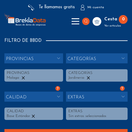
Te llamamos gratis
Mi cuenta
Cesta
0
Ver artículos
FILTRO DE BBDD
PROVINCIAS
CATEGORÍAS
PROVINCIAS
CATEGORÍAS
Malaga
Jardineria
?
?
CALIDAD
EXTRAS
CALIDAD
EXTRAS
Base Estándar
Sin extras seleccionados