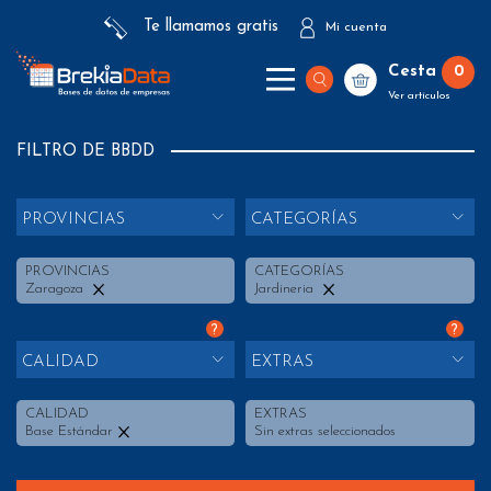
Te llamamos gratis
Mi cuenta
Cesta
0
Ver artículos
FILTRO DE BBDD
PROVINCIAS
CATEGORÍAS
PROVINCIAS
CATEGORÍAS
Zaragoza
Jardineria
?
?
CALIDAD
EXTRAS
CALIDAD
EXTRAS
Base Estándar
Sin extras seleccionados