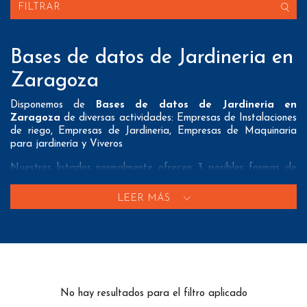
FILTRAR
Bases de datos de Jardineria en
Zaragoza
Disponemos de
Bases de datos de Jardineria en
Zaragoza
de diversas actividades: Empresas de Instalaciones
de riego, Empresas de Jardineria, Empresas de Maquinaria
para jardinería y Viveros
Nuestros listados normalmente ofrecen 3 posibles formas de
contacto que pueden resultar interesantes a nuestros clientes:
LEER MÁS
A nivel de
direcciones postales
nuestros/as Bases de datos
de Jardineria en Zaragoza tienen todos los datos necesarios
incluyendo dirección, localidad, provincia y código postal para
que pueda realizar su mailing postal con la máxima eficacia.
A nivel de
teléfonos
nuestros/as Listados de Jardineria en
Zaragoza aportan tanto teléfonos fijos como teléfonos móviles
No hay resultados para el filtro aplicado
con el fin de que nuestros clientes puedan realizar exitosas