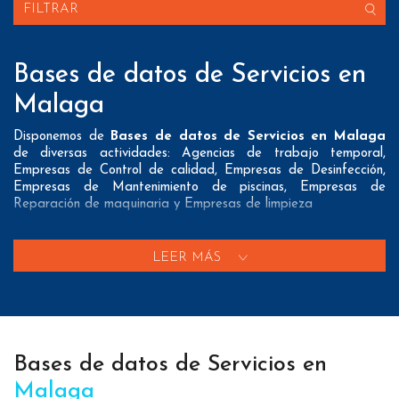
FILTRAR
Bases de datos de Servicios en
Malaga
Disponemos de
Bases de datos de Servicios en Malaga
de diversas actividades: Agencias de trabajo temporal,
Empresas de Control de calidad, Empresas de Desinfección,
Empresas de Mantenimiento de piscinas, Empresas de
Reparación de maquinaria y Empresas de limpieza
Nuestros listados normalmente ofrecen 3 posibles formas de
contacto que pueden resultar interesantes a nuestros clientes:
LEER MÁS
A nivel de
direcciones postales
nuestros/as Bases de datos
de Servicios en Malaga tienen todos los datos necesarios
incluyendo dirección, localidad, provincia y código postal para
que pueda realizar su mailing postal con la máxima eficacia.
Bases de datos de Servicios en
A nivel de
teléfonos
nuestros/as Listados de empresas de
Servicios en Malaga aportan tanto teléfonos fijos como
Malaga