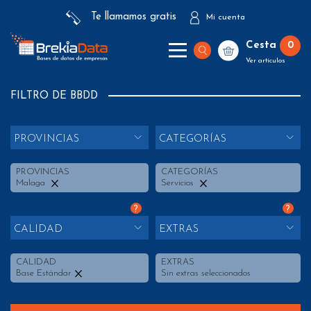
Te llamamos gratis
Mi cuenta
Cesta
0
Ver artículos
FILTRO DE BBDD
PROVINCIAS
CATEGORÍAS
PROVINCIAS
CATEGORÍAS
Malaga
Servicios
?
?
CALIDAD
EXTRAS
CALIDAD
EXTRAS
Base Estándar
Sin extras seleccionados