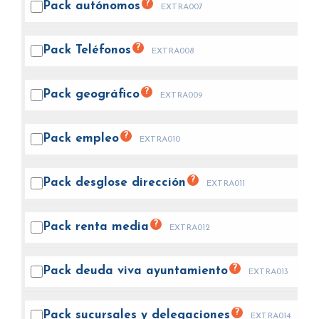
?
Pack
autónomos
EXTRA007
?
Pack
Teléfonos
EXTRA008
?
Pack
geográfico
EXTRA009
?
Pack
empleo
EXTRA010
?
Pack desglose
dirección
EXTRA011
?
Pack renta
media
EXTRA012
?
Pack deuda viva
ayuntamiento
EXTRA013
?
Pack sucursales y
delegaciones
EXTRA014