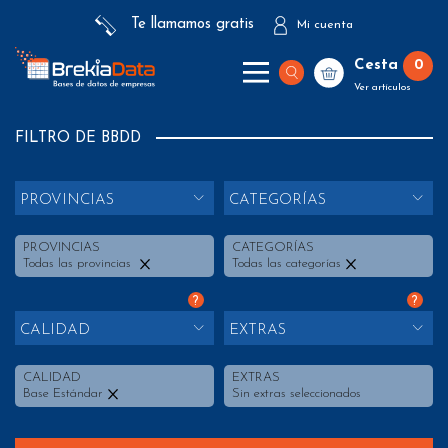
Te llamamos gratis
Mi cuenta
Cesta
0
Ver artículos
FILTRO DE BBDD
PROVINCIAS
CATEGORÍAS
PROVINCIAS
CATEGORÍAS
Todas las provincias
Todas las categorías
?
?
CALIDAD
EXTRAS
CALIDAD
EXTRAS
Base Estándar
Sin extras seleccionados