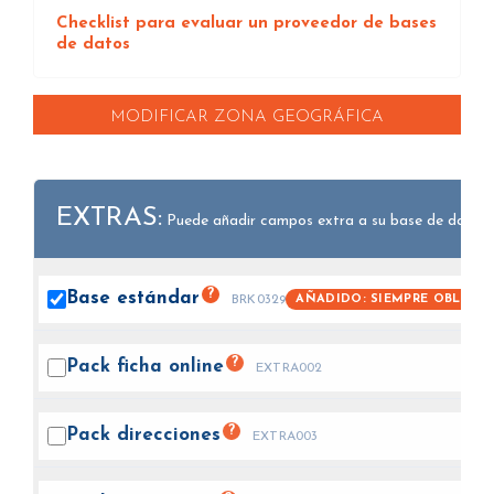
Checklist para evaluar un proveedor de bases
de datos
MODIFICAR ZONA GEOGRÁFICA
EXTRAS:
Puede añadir campos extra a su base de datos.
?
Base
estándar
AÑADIDO: SIEMPRE OBLIGAT
BRK0329
?
Pack ficha
online
EXTRA002
?
Pack
direcciones
EXTRA003