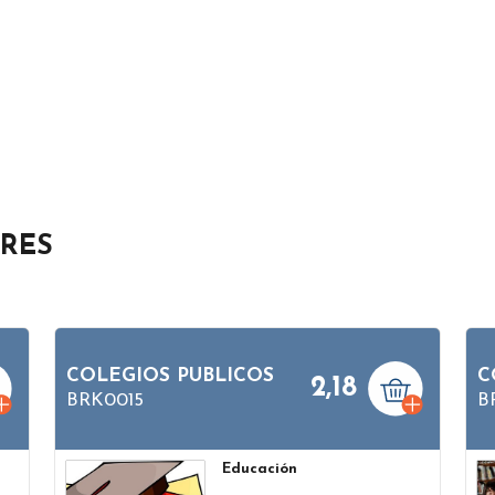
ARES
COLEGIOS PUBLICOS
C
2,18
BRK0015
B
Educación