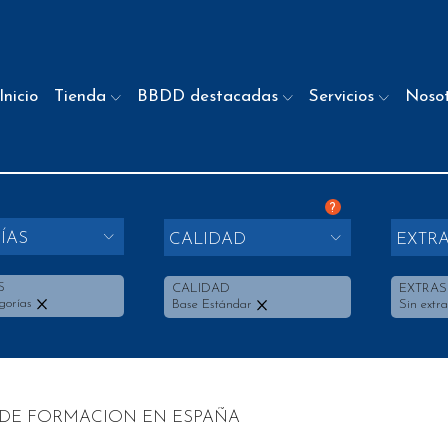
Inicio
Tienda
BBDD destacadas
Servicios
Noso
?
ÍAS
CALIDAD
EXTR
S
CALIDAD
EXTRAS
gorías
Base Estándar
Sin extra
DE FORMACION EN ESPAÑA