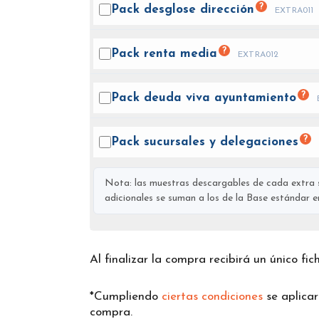
?
Pack desglose
dirección
EXTRA011
?
Pack renta
media
EXTRA012
?
Pack deuda viva
ayuntamiento
?
Pack sucursales y
delegaciones
Nota: las muestras descargables de cada extra s
adicionales se suman a los de la Base estándar en 
Al finalizar la compra recibirá un único fi
*Cumpliendo
ciertas condiciones
se aplica
compra.