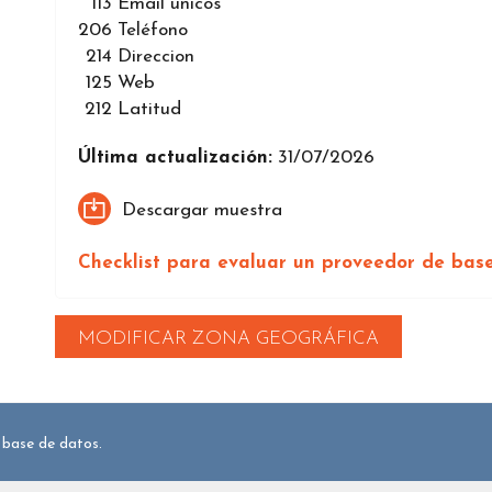
113
Email únicos
206
Teléfono
214
Direccion
125
Web
212
Latitud
Última actualización:
31/07/2026
Descargar muestra
Checklist para evaluar un proveedor de bas
MODIFICAR ZONA GEOGRÁFICA
 base de datos.