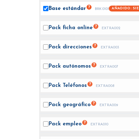
?
Base
estándar
AÑADIDO: SI
BRK0101
?
Pack ficha
online
EXTRA002
?
Pack
direcciones
EXTRA003
?
Pack
autónomos
EXTRA007
?
Pack
Teléfonos
EXTRA008
?
Pack
geográfico
EXTRA009
?
Pack
empleo
EXTRA010