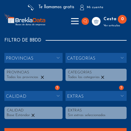
Te llamamos gratis
Mi cuenta
Cesta
0
Ver artículos
FILTRO DE BBDD
PROVINCIAS
CATEGORÍAS
PROVINCIAS
CATEGORÍAS
Todas las provincias
Todas las categorías
?
?
CALIDAD
EXTRAS
CALIDAD
EXTRAS
Base Estándar
Sin extras seleccionados