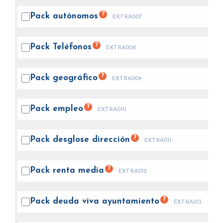
?
Pack
autónomos
EXTRA007
?
Pack
Teléfonos
EXTRA008
?
Pack
geográfico
EXTRA009
?
Pack
empleo
EXTRA010
?
Pack desglose
dirección
EXTRA011
?
Pack renta
media
EXTRA012
?
Pack deuda viva
ayuntamiento
EXTRA013