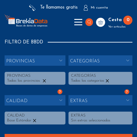
Te llamamos gratis
Mi cuenta
Cesta
0
Ver artículos
FILTRO DE BBDD
PROVINCIAS
CATEGORÍAS
PROVINCIAS
CATEGORÍAS
Todas las provincias
Todas las categorías
?
?
CALIDAD
EXTRAS
CALIDAD
EXTRAS
Base Estándar
Sin extras seleccionados