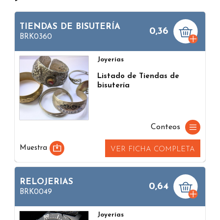
TIENDAS DE BISUTERÍA
0,36
BRK0360
Joyerías
Listado de Tiendas de
bisutería
Conteos
Muestra
VER FICHA COMPLETA
RELOJERIAS
0,64
BRK0049
Joyerías