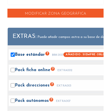
MODIFICAR ZONA GEOGRÁFICA
EXTRAS:
Puede añadir campos extra a su base de datos.
?
Base
estándar
AÑADIDO: SIEMPRE OBLIGAT
BRK0137
?
Pack ficha
online
EXTRA002
?
Pack
direcciones
EXTRA003
?
Pack
autónomos
EXTRA007