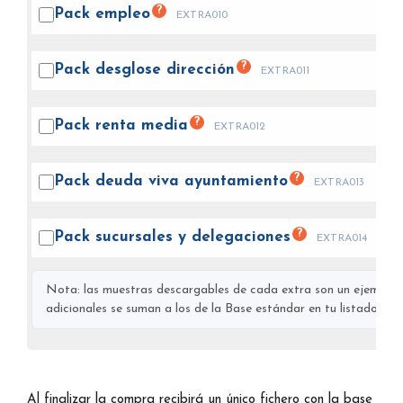
?
Pack
empleo
EXTRA010
?
Pack desglose
dirección
EXTRA011
?
Pack renta
media
EXTRA012
?
Pack deuda viva
ayuntamiento
EXTRA013
?
Pack sucursales y
delegaciones
EXTRA014
Nota: las muestras descargables de cada extra son un ejemplo s
adicionales se suman a los de la Base estándar en tu listado final
Al finalizar la compra recibirá un único fichero con la base