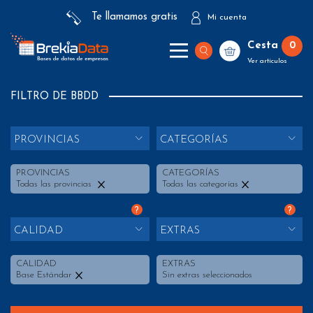
Te llamamos gratis
Mi cuenta
Cesta
0
Ver artículos
FILTRO DE BBDD
PROVINCIAS
CATEGORÍAS
PROVINCIAS
CATEGORÍAS
Todas las provincias
Todas las categorías
?
?
CALIDAD
EXTRAS
CALIDAD
EXTRAS
Base Estándar
Sin extras seleccionados