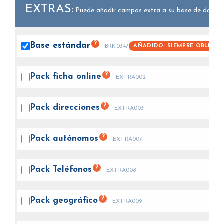
EXTRAS:
Puede añadir campos extra a su base de datos.
?
Base
estándar
AÑADIDO: SIEMPRE OBLIGAT
BRK0347
?
Pack ficha
online
EXTRA002
?
Pack
direcciones
EXTRA003
?
Pack
autónomos
EXTRA007
?
Pack
Teléfonos
EXTRA008
?
Pack
geográfico
EXTRA009