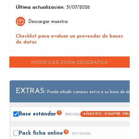
Última actualización:
31/07/2026
Descargar muestra
Checklist para evaluar un proveedor de bases
de datos
MODIFICAR ZONA GEOGRÁFICA
EXTRAS:
Puede añadir campos extra a su base de datos.
?
Base
estándar
AÑADIDO: SIEMPRE OBLIGAT
BRK0056
?
Pack ficha
online
EXTRA002