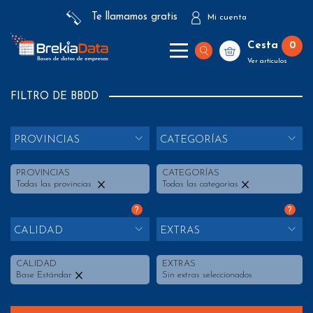
Te llamamos gratis
Mi cuenta
Cesta
0
Ver artículos
FILTRO DE BBDD
PROVINCIAS
CATEGORÍAS
PROVINCIAS
CATEGORÍAS
Todas las provincias
Todas las categorías
?
?
CALIDAD
EXTRAS
CALIDAD
EXTRAS
Base Estándar
Sin extras seleccionados