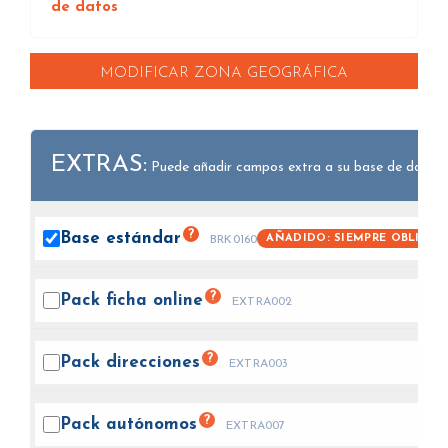
de datos
MODIFICAR ZONA GEOGRÁFICA
EXTRAS:
Puede añadir campos extra a su base de datos.
?
Base
estándar
AÑADIDO: SIEMPRE OBLIGAT
BRK0160
?
Pack ficha
online
EXTRA002
?
Pack
direcciones
EXTRA003
?
Pack
autónomos
EXTRA007