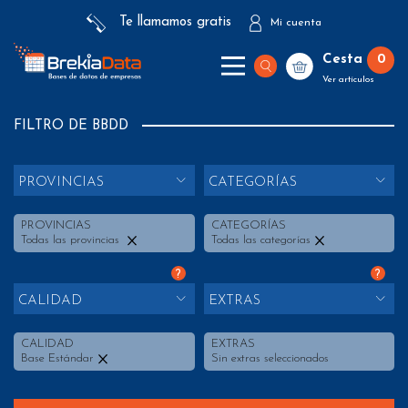
Te llamamos gratis
Mi cuenta
Cesta
0
Ver artículos
FILTRO DE BBDD
PROVINCIAS
CATEGORÍAS
PROVINCIAS
CATEGORÍAS
Todas las provincias
Todas las categorías
?
?
CALIDAD
EXTRAS
CALIDAD
EXTRAS
Base Estándar
Sin extras seleccionados